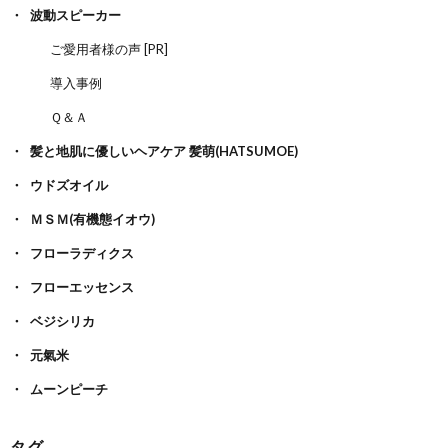
波動スピーカー
ご愛用者様の声 [PR]
導入事例
Ｑ＆Ａ
髪と地肌に優しいヘアケア 髪萌(HATSUMOE)
ウドズオイル
ＭＳＭ(有機態イオウ)
フローラディクス
フローエッセンス
ベジシリカ
元氣米
ムーンピーチ
タグ