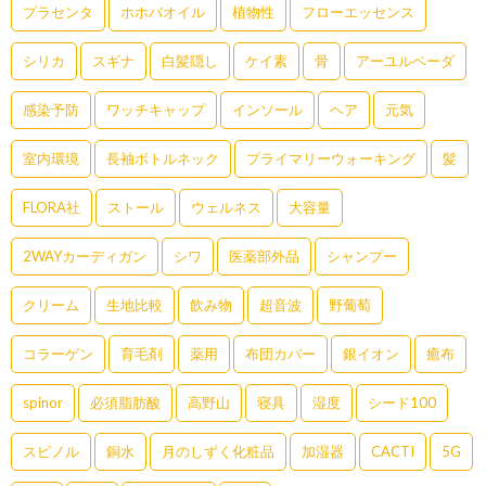
プラセンタ
ホホバオイル
植物性
フローエッセンス
シリカ
スギナ
白髪隠し
ケイ素
骨
アーユルベーダ
感染予防
ワッチキャップ
インソール
ヘア
元気
室内環境
長袖ボトルネック
プライマリーウォーキング
髪
FLORA社
ストール
ウェルネス
大容量
2WAYカーディガン
シワ
医薬部外品
シャンプー
クリーム
生地比較
飲み物
超音波
野葡萄
コラーゲン
育毛剤
薬用
布団カバー
銀イオン
癒布
spinor
必須脂肪酸
高野山
寝具
湿度
シード100
スピノル
銅水
月のしずく化粧品
加湿器
CACTI
5G