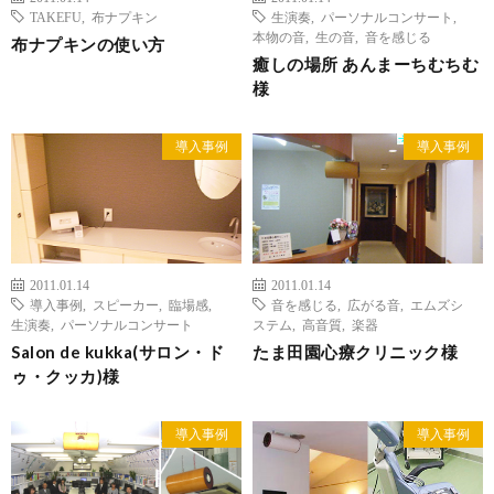
TAKEFU
,
布ナプキン
生演奏
,
パーソナルコンサート
,
本物の音
,
生の音
,
音を感じる
布ナプキンの使い方
癒しの場所 あんまーちむちむ
様
導入事例
導入事例
2011.01.14
2011.01.14
導入事例
,
スピーカー
,
臨場感
,
音を感じる
,
広がる音
,
エムズシ
生演奏
,
パーソナルコンサート
ステム
,
高音質
,
楽器
Salon de kukka(サロン・ド
たま田園心療クリニック様
ゥ・クッカ)様
導入事例
導入事例