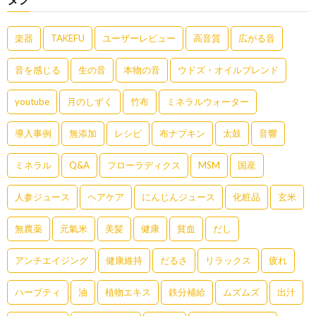
楽器
TAKEFU
ユーザーレビュー
高音質
広がる音
音を感じる
生の音
本物の音
ウドズ・オイルブレンド
youtube
月のしずく
竹布
ミネラルウォーター
導入事例
無添加
レシピ
布ナプキン
太鼓
音響
ミネラル
Q&A
フローラディクス
MSM
国産
人参ジュース
ヘアケア
にんじんジュース
化粧品
玄米
無農薬
元氣米
美髪
健康
貧血
だし
アンチエイジング
健康維持
だるさ
リラックス
疲れ
ハーブティ
油
植物エキス
鉄分補給
ムズムズ
出汁