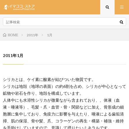
2011年
1月
HOME
2011年1月
シリカとは、ケイ素に酸素が結びついた物質です。
シリカは地殻（地球の表面）の約6割を占め、シリカが中心となって
鉱物や岩石を作り、地殻を構成しています。
人体中にも水溶性シリカが微量ながら含まれており、、体液（血
液・唾液等）、毛髪・爪・血管・骨・関節などに加え、骨形成の細
胞層に集中しており、免疫力に影響を与えたり、唾液による歯垢清
掃、肌の保湿、骨や髪、爪、コラーゲンの再生・構築・補強・維持
を手助けしていますので、意識して摂りたいミネラルです。