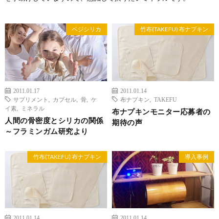
ベジシリカ
竹布(TAKEFU) 布ナプキン
2011.01.17
2011.01.14
サプリメント
,
カプセル
,
骨
,
ケ
布ナプキン
,
TAKEFU
イ素
,
ミネラル
布ナプキンモニター応募者の
人間の骨密度とシリカの関係
期待の声
～フラミンガム研究より
竹布(TAKEFU) 布ナプキン
導入事例
2011.01.14
2011.01.14