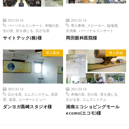
2011.01.14
2011.01.14
パーソナルコンサート
,
本物の音
,
導入事例
,
スピーカー
,
臨場感
,
生の音
,
音を感じる
,
広がる音
生演奏
,
パーソナルコンサート
サイトテック(株)様
岡田眼科医院様
導入事例
導入事例
2011.01.14
2011.01.14
広がる音
,
エムズシステム
,
高音
本物の音
,
生の音
,
音を感じる
,
質
,
楽器
,
ユーザーレビュー
広がる音
,
エムズシステム
ダンヨガ黒崎スタジオ様
湘南エコショピングモール
ecomo(エコモ)様