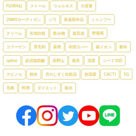
FLORA社
ストール
ウェルネス
大容量
2WAYカーディガン
シワ
医薬部外品
シャンプー
クリーム
生地比較
飲み物
超音波
野葡萄
コラーゲン
育毛剤
薬用
布団カバー
銀イオン
癒布
spinor
必須脂肪酸
高野山
寝具
湿度
シード100
スピノル
銅水
月のしずく化粧品
加湿器
CACTI
5G
毛根
料理
ダイエット
銀水