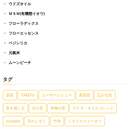
ウドズオイル
ＭＳＭ(有機態イオウ)
フローラディクス
フローエッセンス
ベジシリカ
元氣米
ムーンピーチ
タグ
楽器
TAKEFU
ユーザーレビュー
高音質
広がる音
音を感じる
生の音
本物の音
ウドズ・オイルブレンド
youtube
月のしずく
竹布
ミネラルウォーター