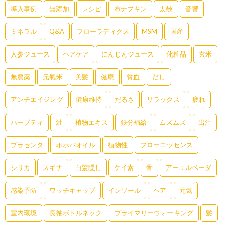
導入事例
無添加
レシピ
布ナプキン
太鼓
音響
ミネラル
Q&A
フローラディクス
MSM
国産
人参ジュース
ヘアケア
にんじんジュース
化粧品
玄米
無農薬
元氣米
美髪
健康
貧血
だし
アンチエイジング
健康維持
だるさ
リラックス
疲れ
ハーブティ
油
植物エキス
鉄分補給
ムズムズ
出汁
プラセンタ
ホホバオイル
植物性
フローエッセンス
シリカ
スギナ
白髪隠し
ケイ素
骨
アーユルベーダ
感染予防
ワッチキャップ
インソール
ヘア
元気
室内環境
長袖ボトルネック
プライマリーウォーキング
髪