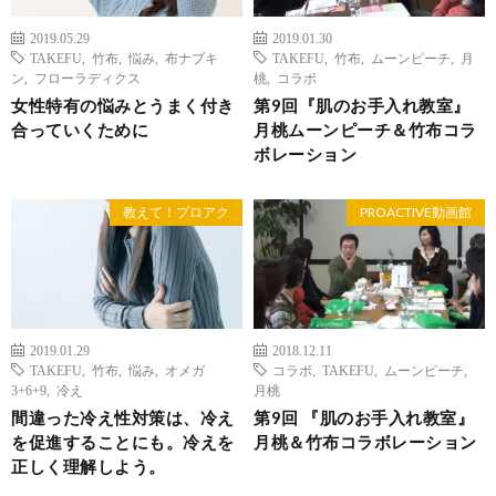
2019.05.29
2019.01.30
TAKEFU
,
竹布
,
悩み
,
布ナプキ
TAKEFU
,
竹布
,
ムーンピーチ
,
月
ン
,
フローラディクス
桃
,
コラボ
女性特有の悩みとうまく付き
第9回『肌のお手入れ教室』
合っていくために
月桃ムーンピーチ＆竹布コラ
ボレーション
教えて！プロアク
PROACTIVE動画館
2019.01.29
2018.12.11
TAKEFU
,
竹布
,
悩み
,
オメガ
コラボ
,
TAKEFU
,
ムーンピーチ
,
3+6+9
,
冷え
月桃
間違った冷え性対策は、冷え
第9回 『肌のお手入れ教室』
を促進することにも。冷えを
月桃＆竹布コラボレーション
正しく理解しよう。