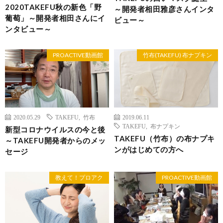
2020TAKEFU秋の新色「野
～開発者相田雅彦さんインタ
葡萄」～開発者相田さんにイ
ビュー～
ンタビュー～
PROACTIVE動画館
竹布(TAKEFU) 布ナプキン
2020.05.29
TAKEFU
,
竹布
2019.06.11
TAKEFU
,
布ナプキン
新型コロナウイルスの今と後
TAKEFU（竹布）の布ナプキ
～TAKEFU開発者からのメッ
ンがはじめての方へ
セージ
教えて！プロアク
PROACTIVE動画館