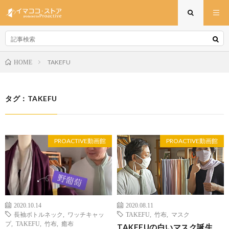
TAKEFU
HOME
タグ：TAKEFU
PROACTIVE動画館
PROACTIVE動画館
2020.10.14
2020.08.11
長袖ボトルネック
,
ワッチキャッ
TAKEFU
,
竹布
,
マスク
プ
,
TAKEFU
,
竹布
,
癒布
TAKEFUの白いマスク誕生