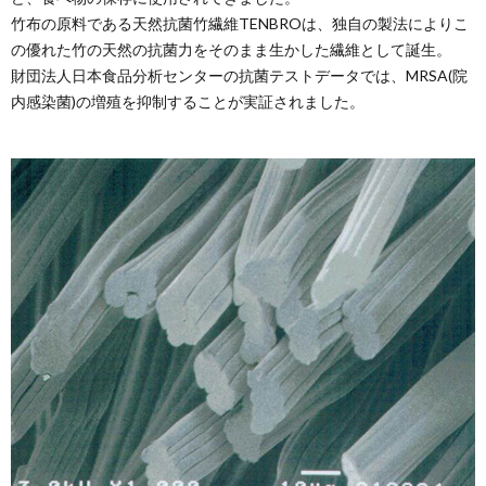
竹布の原料である天然抗菌竹繊維TENBROは、独自の製法によりこ
の優れた竹の天然の抗菌力をそのまま生かした繊維として誕生。
財団法人日本食品分析センターの抗菌テストデータでは、MRSA(院
内感染菌)の増殖を抑制することが実証されました。