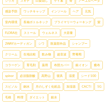
シリカ
スギナ
白髪隠し
ケイ素
骨
アーユルベーダ
感染予防
ワッチキャップ
インソール
ヘア
元気
室内環境
長袖ボトルネック
プライマリーウォーキング
髪
FLORA社
ストール
ウェルネス
大容量
2WAYカーディガン
シワ
医薬部外品
シャンプー
クリーム
生地比較
飲み物
超音波
野葡萄
コラーゲン
育毛剤
薬用
布団カバー
銀イオン
癒布
spinor
必須脂肪酸
高野山
寝具
湿度
シード100
スピノル
銅水
月のしずく化粧品
加湿器
CACTI
5G
毛根
料理
ダイエット
銀水