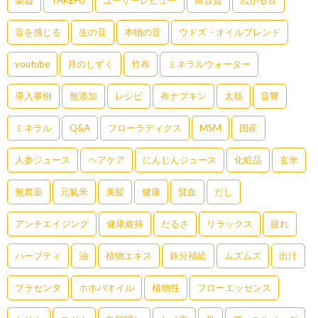
楽器
TAKEFU
ユーザーレビュー
高音質
広がる音
音を感じる
生の音
本物の音
ウドズ・オイルブレンド
youtube
月のしずく
竹布
ミネラルウォーター
導入事例
無添加
レシピ
布ナプキン
太鼓
音響
ミネラル
Q&A
フローラディクス
MSM
国産
人参ジュース
ヘアケア
にんじんジュース
化粧品
玄米
無農薬
元氣米
美髪
健康
貧血
だし
アンチエイジング
健康維持
だるさ
リラックス
疲れ
ハーブティ
油
植物エキス
鉄分補給
ムズムズ
出汁
プラセンタ
ホホバオイル
植物性
フローエッセンス