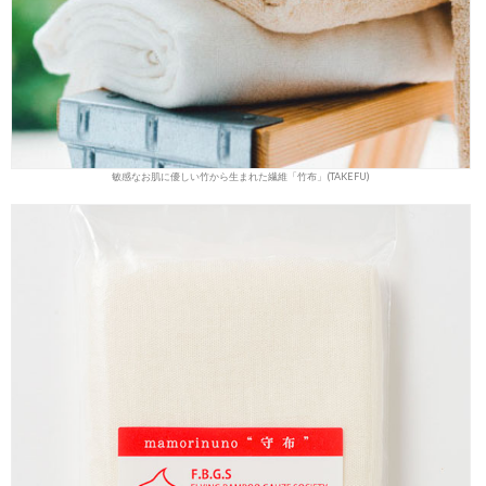
敏感なお肌に優しい竹から生まれた繊維「竹布」(TAKEFU)