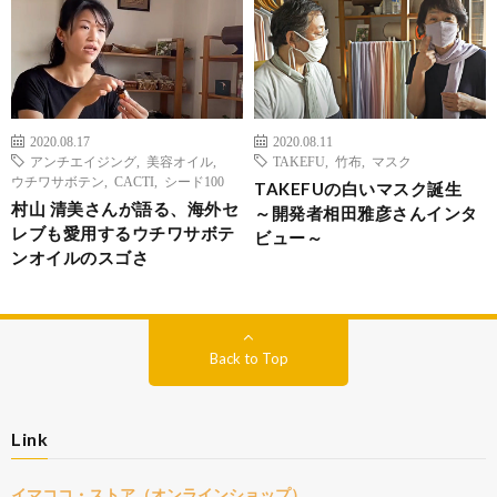
2020.08.17
2020.08.11
アンチエイジング
,
美容オイル
,
TAKEFU
,
竹布
,
マスク
ウチワサボテン
,
CACTI
,
シード100
TAKEFUの白いマスク誕生
村山 清美さんが語る、海外セ
～開発者相田雅彦さんインタ
レブも愛用するウチワサボテ
ビュー～
ンオイルのスゴさ
Back to Top
Link
イマココ・ストア（オンラインショップ）