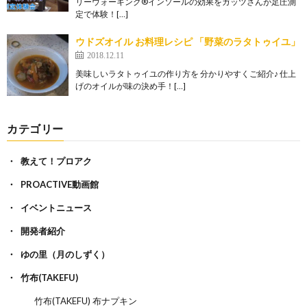
リーウォーキング®インソールの効果をガッツさんが足圧測
定で体験！[…]
ウドズオイル お料理レシピ 「野菜のラタトゥイユ」
2018.12.11
美味しいラタトゥイユの作り方を 分かりやすくご紹介♪ 仕上
げのオイルが味の決め手！[…]
カテゴリー
教えて！プロアク
PROACTIVE動画館
イベントニュース
開発者紹介
ゆの里（月のしずく）
竹布(TAKEFU)
竹布(TAKEFU) 布ナプキン