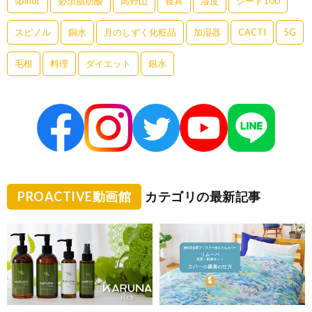
spinor
必須脂肪酸
高野山
寝具
湿度
シード100
スピノル
銅水
月のしずく化粧品
加湿器
CACTI
5G
毛根
料理
ダイエット
銀水
PROACTIVE動画館
カテゴリの最新記事