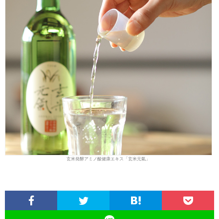
玄米発酵アミノ酸健康エキス「玄米元氣」