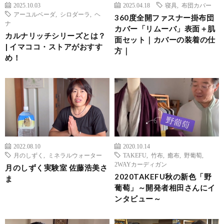
2025.10.03
2025.04.18
寝具
,
布団カバー
アーユルベーダ
,
シロダーラ
,
ヘ
360度全開ファスナー掛布団
ナ
カバー「リムーバ」表面＋肌
カルナリッチシリーズとは？
面セット｜カバーの装着の仕
| イマココ・ストアがおすす
方｜
め！
2022.08.10
2020.10.14
月のしずく
,
ミネラルウォーター
TAKEFU
,
竹布
,
癒布
,
野葡萄
,
2WAYカーディガン
月のしずく実験室 佐藤浩美さ
2020TAKEFU秋の新色「野
ま
葡萄」～開発者相田さんにイ
ンタビュー～