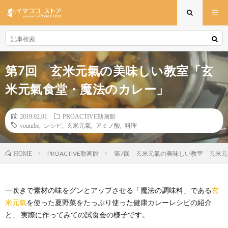
第7回 玄米元氣の美味しい教室「玄
米元氣食堂・魔法のカレー」
2019.02.01
PROACTIVE動画館
youtube
,
レシピ
,
玄米元氣
,
アミノ酸
,
料理
PROACTIVE動画館
第7回 玄米元氣の美味しい教室「玄米
HOME
一吹きで素材の味をグンとアップさせる「魔法の調味料」である
玄
米元氣
を使った夏野菜をたっぷり使った健康カレーレシピの紹介
と、 実際に作ってみての試食会の様子です。