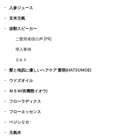
人参ジュース
玄米元氣
波動スピーカー
ご愛用者様の声 [PR]
導入事例
Ｑ＆Ａ
髪と地肌に優しいヘアケア 髪萌(HATSUMOE)
ウドズオイル
ＭＳＭ(有機態イオウ)
フローラディクス
フローエッセンス
ベジシリカ
元氣米