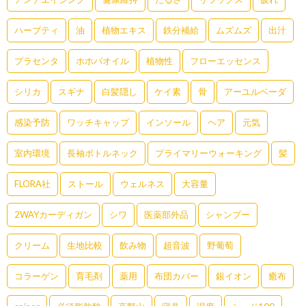
ハーブティ
油
植物エキス
鉄分補給
ムズムズ
出汁
プラセンタ
ホホバオイル
植物性
フローエッセンス
シリカ
スギナ
白髪隠し
ケイ素
骨
アーユルベーダ
感染予防
ワッチキャップ
インソール
ヘア
元気
室内環境
長袖ボトルネック
プライマリーウォーキング
髪
FLORA社
ストール
ウェルネス
大容量
2WAYカーディガン
シワ
医薬部外品
シャンプー
クリーム
生地比較
飲み物
超音波
野葡萄
コラーゲン
育毛剤
薬用
布団カバー
銀イオン
癒布