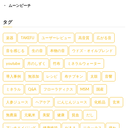
ムーンピーチ
タグ
楽器
TAKEFU
ユーザーレビュー
高音質
広がる音
音を感じる
生の音
本物の音
ウドズ・オイルブレンド
youtube
月のしずく
竹布
ミネラルウォーター
導入事例
無添加
レシピ
布ナプキン
太鼓
音響
ミネラル
Q&A
フローラディクス
MSM
国産
人参ジュース
ヘアケア
にんじんジュース
化粧品
玄米
無農薬
元氣米
美髪
健康
貧血
だし
アンチエイジング
健康維持
だるさ
リラックス
疲れ