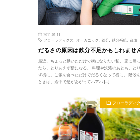
2011.01.11
フローラディクス
,
オーガニック
,
鉄分
,
鉄分補給
,
貧血
だるさの原因は鉄分不足かもしれませ
最近、ちょっと動いただけで横になりたい私。 家に帰
たら、とりあえず横になる。 料理や洗濯のあとも、と
ず横に。ご飯を食べただけでだるくなって横に。 階段
ときは、途中で息があがってハアハ […]
フローラディ