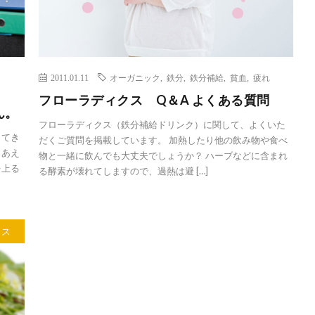
2011.01.11
オーガニック
,
鉄分
,
鉄分補給
,
貧血
,
疲れ
フローラディクス Q＆A よくある質問
ん。
フローラディクス（鉄分補給ドリンク）に関して、よくいた
ってき
だくご質問を掲載しています。 加熱したり他の飲み物や食べ
りあえ
物と一緒に飲んでも大丈夫でしょうか？ ハーブなどに含まれ
を上る
る酵素が壊れてしますので、過熱は避 […]
クス