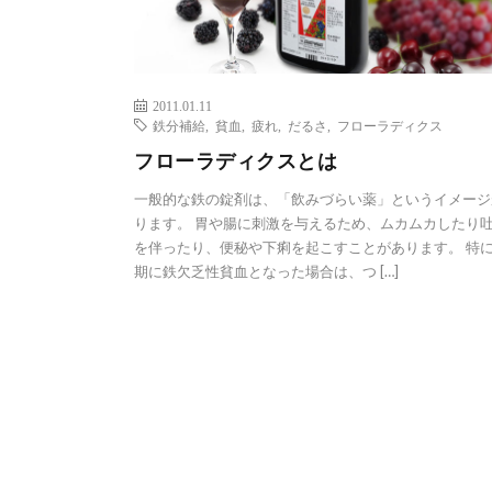
2011.01.11
鉄分補給
,
貧血
,
疲れ
,
だるさ
,
フローラディクス
フローラディクスとは
一般的な鉄の錠剤は、「飲みづらい薬」というイメージ
ります。 胃や腸に刺激を与えるため、ムカムカしたり
を伴ったり、便秘や下痢を起こすことがあります。 特
期に鉄欠乏性貧血となった場合は、つ […]