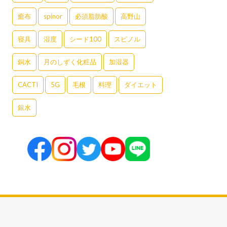
癒布
spinor
必須脂肪酸
高野山
寝具
湿度
シード100
スピノル
銅水
月のしずく化粧品
加湿器
CACTI
5G
毛根
料理
ダイエット
銀水