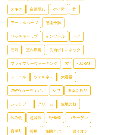
スギナ
白髪隠し
ケイ素
骨
アーユルベーダ
感染予防
ワッチキャップ
インソール
ヘア
元気
室内環境
長袖ボトルネック
プライマリーウォーキング
髪
FLORA社
ストール
ウェルネス
大容量
2WAYカーディガン
シワ
医薬部外品
シャンプー
クリーム
生地比較
飲み物
超音波
野葡萄
コラーゲン
育毛剤
薬用
布団カバー
銀イオン