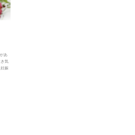
があ
吐き気
に妊娠