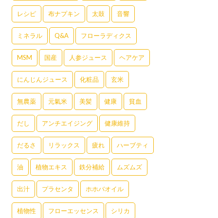
レシピ
布ナプキン
太鼓
音響
ミネラル
Q&A
フローラディクス
MSM
国産
人参ジュース
ヘアケア
にんじんジュース
化粧品
玄米
無農薬
元氣米
美髪
健康
貧血
だし
アンチエイジング
健康維持
だるさ
リラックス
疲れ
ハーブティ
油
植物エキス
鉄分補給
ムズムズ
出汁
プラセンタ
ホホバオイル
植物性
フローエッセンス
シリカ