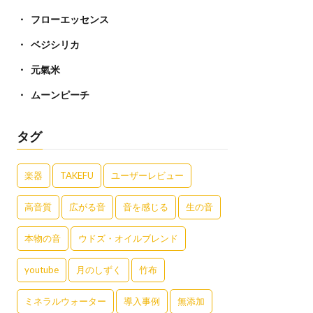
フローエッセンス
ベジシリカ
元氣米
ムーンピーチ
タグ
楽器
TAKEFU
ユーザーレビュー
高音質
広がる音
音を感じる
生の音
本物の音
ウドズ・オイルブレンド
youtube
月のしずく
竹布
ミネラルウォーター
導入事例
無添加