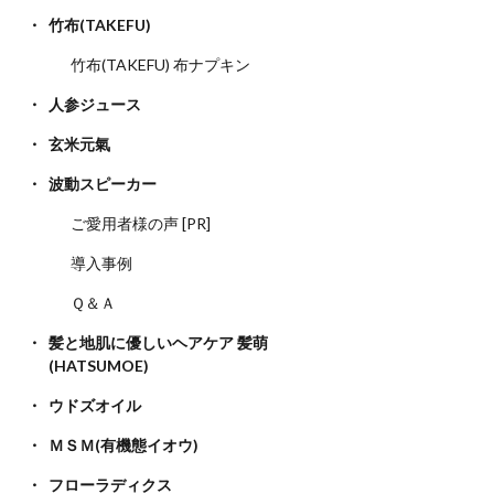
竹布(TAKEFU)
竹布(TAKEFU) 布ナプキン
人参ジュース
玄米元氣
波動スピーカー
ご愛用者様の声 [PR]
導入事例
Ｑ＆Ａ
髪と地肌に優しいヘアケア 髪萌
(HATSUMOE)
ウドズオイル
ＭＳＭ(有機態イオウ)
フローラディクス