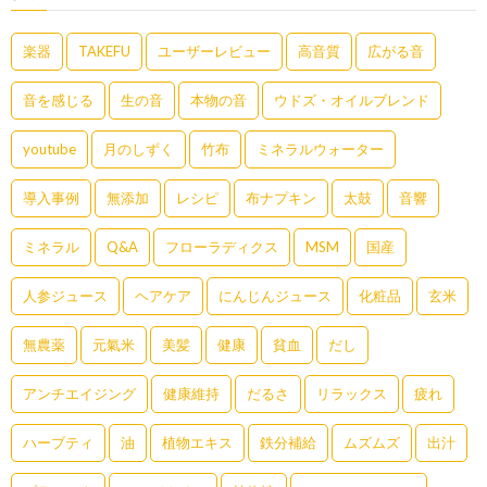
楽器
TAKEFU
ユーザーレビュー
高音質
広がる音
音を感じる
生の音
本物の音
ウドズ・オイルブレンド
youtube
月のしずく
竹布
ミネラルウォーター
導入事例
無添加
レシピ
布ナプキン
太鼓
音響
ミネラル
Q&A
フローラディクス
MSM
国産
人参ジュース
ヘアケア
にんじんジュース
化粧品
玄米
無農薬
元氣米
美髪
健康
貧血
だし
アンチエイジング
健康維持
だるさ
リラックス
疲れ
ハーブティ
油
植物エキス
鉄分補給
ムズムズ
出汁