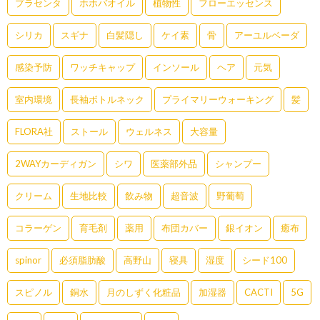
プラセンタ
ホホバオイル
植物性
フローエッセンス
シリカ
スギナ
白髪隠し
ケイ素
骨
アーユルベーダ
感染予防
ワッチキャップ
インソール
ヘア
元気
室内環境
長袖ボトルネック
プライマリーウォーキング
髪
FLORA社
ストール
ウェルネス
大容量
2WAYカーディガン
シワ
医薬部外品
シャンプー
クリーム
生地比較
飲み物
超音波
野葡萄
コラーゲン
育毛剤
薬用
布団カバー
銀イオン
癒布
spinor
必須脂肪酸
高野山
寝具
湿度
シード100
スピノル
銅水
月のしずく化粧品
加湿器
CACTI
5G