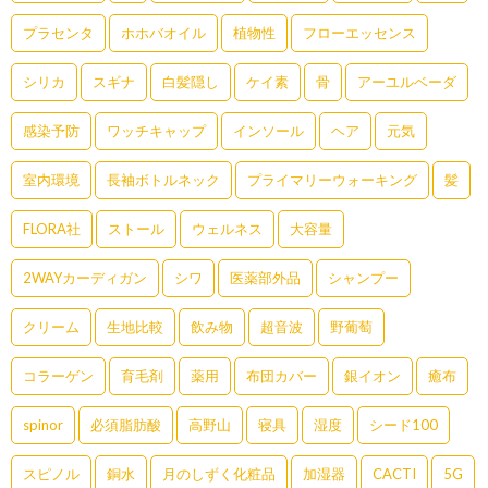
プラセンタ
ホホバオイル
植物性
フローエッセンス
シリカ
スギナ
白髪隠し
ケイ素
骨
アーユルベーダ
感染予防
ワッチキャップ
インソール
ヘア
元気
室内環境
長袖ボトルネック
プライマリーウォーキング
髪
FLORA社
ストール
ウェルネス
大容量
2WAYカーディガン
シワ
医薬部外品
シャンプー
クリーム
生地比較
飲み物
超音波
野葡萄
コラーゲン
育毛剤
薬用
布団カバー
銀イオン
癒布
spinor
必須脂肪酸
高野山
寝具
湿度
シード100
スピノル
銅水
月のしずく化粧品
加湿器
CACTI
5G