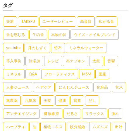
タグ
楽器
TAKEFU
ユーザーレビュー
高音質
広がる音
音を感じる
生の音
本物の音
ウドズ・オイルブレンド
youtube
月のしずく
竹布
ミネラルウォーター
導入事例
無添加
レシピ
布ナプキン
太鼓
音響
ミネラル
Q&A
フローラディクス
MSM
国産
人参ジュース
ヘアケア
にんじんジュース
化粧品
玄米
無農薬
元氣米
美髪
健康
貧血
だし
アンチエイジング
健康維持
だるさ
リラックス
疲れ
ハーブティ
油
植物エキス
鉄分補給
ムズムズ
出汁