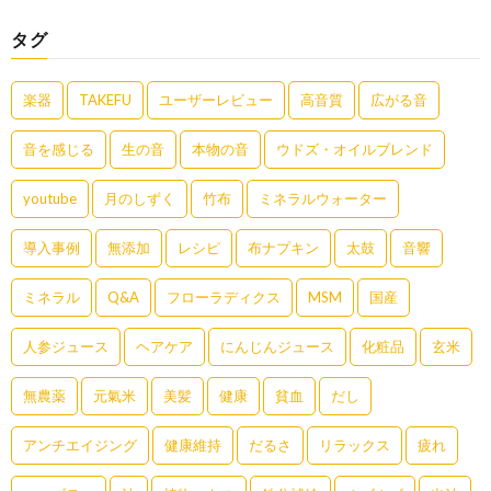
タグ
楽器
TAKEFU
ユーザーレビュー
高音質
広がる音
音を感じる
生の音
本物の音
ウドズ・オイルブレンド
youtube
月のしずく
竹布
ミネラルウォーター
導入事例
無添加
レシピ
布ナプキン
太鼓
音響
ミネラル
Q&A
フローラディクス
MSM
国産
人参ジュース
ヘアケア
にんじんジュース
化粧品
玄米
無農薬
元氣米
美髪
健康
貧血
だし
アンチエイジング
健康維持
だるさ
リラックス
疲れ