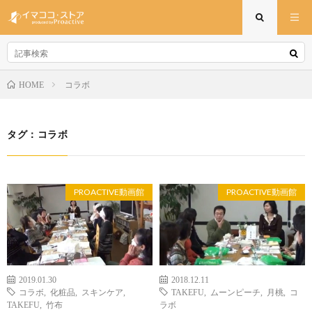
コラボ
HOME
タグ：コラボ
PROACTIVE動画館
PROACTIVE動画館
2019.01.30
2018.12.11
コラボ
,
化粧品
,
スキンケア
,
TAKEFU
,
ムーンピーチ
,
月桃
,
コ
TAKEFU
,
竹布
ラボ