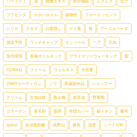
ハーブティ
油
植物エキス
鉄分補給
ムズムズ
出汁
プラセンタ
ホホバオイル
植物性
フローエッセンス
シリカ
スギナ
白髪隠し
ケイ素
骨
アーユルベーダ
感染予防
ワッチキャップ
インソール
ヘア
元気
室内環境
長袖ボトルネック
プライマリーウォーキング
髪
FLORA社
ストール
ウェルネス
大容量
2WAYカーディガン
シワ
医薬部外品
シャンプー
クリーム
生地比較
飲み物
超音波
野葡萄
コラーゲン
育毛剤
薬用
布団カバー
銀イオン
癒布
spinor
必須脂肪酸
高野山
寝具
湿度
シード100