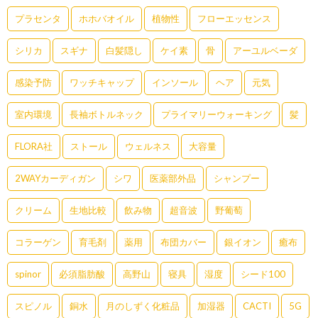
プラセンタ
ホホバオイル
植物性
フローエッセンス
シリカ
スギナ
白髪隠し
ケイ素
骨
アーユルベーダ
感染予防
ワッチキャップ
インソール
ヘア
元気
室内環境
長袖ボトルネック
プライマリーウォーキング
髪
FLORA社
ストール
ウェルネス
大容量
2WAYカーディガン
シワ
医薬部外品
シャンプー
クリーム
生地比較
飲み物
超音波
野葡萄
コラーゲン
育毛剤
薬用
布団カバー
銀イオン
癒布
spinor
必須脂肪酸
高野山
寝具
湿度
シード100
スピノル
銅水
月のしずく化粧品
加湿器
CACTI
5G