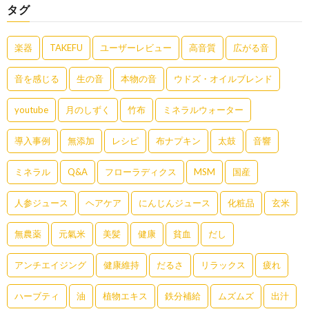
タグ
楽器
TAKEFU
ユーザーレビュー
高音質
広がる音
音を感じる
生の音
本物の音
ウドズ・オイルブレンド
youtube
月のしずく
竹布
ミネラルウォーター
導入事例
無添加
レシピ
布ナプキン
太鼓
音響
ミネラル
Q&A
フローラディクス
MSM
国産
人参ジュース
ヘアケア
にんじんジュース
化粧品
玄米
無農薬
元氣米
美髪
健康
貧血
だし
アンチエイジング
健康維持
だるさ
リラックス
疲れ
ハーブティ
油
植物エキス
鉄分補給
ムズムズ
出汁