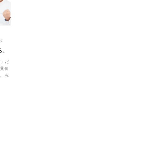
タ
る。
菌」だ
0兆個
。 赤