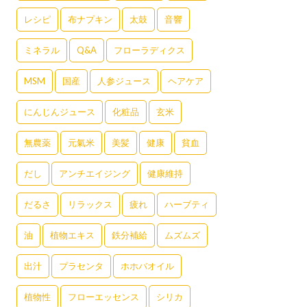
レシピ
布ナプキン
太鼓
音響
ミネラル
Q&A
フローラディクス
MSM
国産
人参ジュース
ヘアケア
にんじんジュース
化粧品
玄米
無農薬
元氣米
美髪
健康
貧血
だし
アンチエイジング
健康維持
だるさ
リラックス
疲れ
ハーブティ
油
植物エキス
鉄分補給
ムズムズ
出汁
プラセンタ
ホホバオイル
植物性
フローエッセンス
シリカ