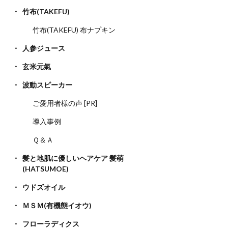
竹布(TAKEFU)
竹布(TAKEFU) 布ナプキン
人参ジュース
玄米元氣
波動スピーカー
ご愛用者様の声 [PR]
導入事例
Ｑ＆Ａ
髪と地肌に優しいヘアケア 髪萌
(HATSUMOE)
ウドズオイル
ＭＳＭ(有機態イオウ)
フローラディクス