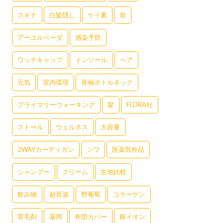
スギナ
白髪隠し
ケイ素
骨
アーユルベーダ
感染予防
ワッチキャップ
インソール
ヘア
元気
室内環境
長袖ボトルネック
プライマリーウォーキング
髪
FLORA社
ストール
ウェルネス
大容量
2WAYカーディガン
シワ
医薬部外品
シャンプー
クリーム
生地比較
飲み物
超音波
野葡萄
コラーゲン
育毛剤
薬用
布団カバー
銀イオン