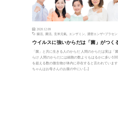
2020.12.09
腸活
,
菌活
,
玄米元氣
,
エンザミン
,
濃密エンザ×プラセン
ウイルスに強いからだは「菌」がつく
「菌」と共に生きる人のからだ 人間のからだは実は「
らけ 人間のからだには細胞の数よりもはるかに多い10
を超える数の微生物が体内に存在すると言われています
ちゃんはお母さんのお腹の中にい […]