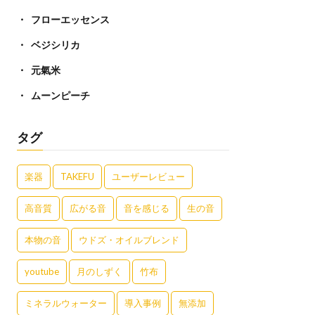
フローエッセンス
ベジシリカ
元氣米
ムーンピーチ
タグ
楽器
TAKEFU
ユーザーレビュー
高音質
広がる音
音を感じる
生の音
本物の音
ウドズ・オイルブレンド
youtube
月のしずく
竹布
ミネラルウォーター
導入事例
無添加