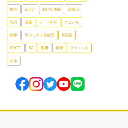
癒布
spinor
必須脂肪酸
高野山
寝具
湿度
シード100
スピノル
銅水
月のしずく化粧品
加湿器
CACTI
5G
毛根
料理
ダイエット
銀水