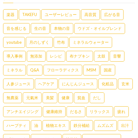
楽器
TAKEFU
ユーザーレビュー
高音質
広がる音
音を感じる
生の音
本物の音
ウドズ・オイルブレンド
youtube
月のしずく
竹布
ミネラルウォーター
導入事例
無添加
レシピ
布ナプキン
太鼓
音響
ミネラル
Q&A
フローラディクス
MSM
国産
人参ジュース
ヘアケア
にんじんジュース
化粧品
玄米
無農薬
元氣米
美髪
健康
貧血
だし
アンチエイジング
健康維持
だるさ
リラックス
疲れ
ハーブティ
油
植物エキス
鉄分補給
ムズムズ
出汁