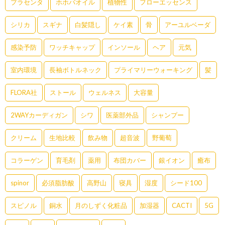
プラセンタ
ホホバオイル
植物性
フローエッセンス
シリカ
スギナ
白髪隠し
ケイ素
骨
アーユルベーダ
感染予防
ワッチキャップ
インソール
ヘア
元気
室内環境
長袖ボトルネック
プライマリーウォーキング
髪
FLORA社
ストール
ウェルネス
大容量
2WAYカーディガン
シワ
医薬部外品
シャンプー
クリーム
生地比較
飲み物
超音波
野葡萄
コラーゲン
育毛剤
薬用
布団カバー
銀イオン
癒布
spinor
必須脂肪酸
高野山
寝具
湿度
シード100
スピノル
銅水
月のしずく化粧品
加湿器
CACTI
5G