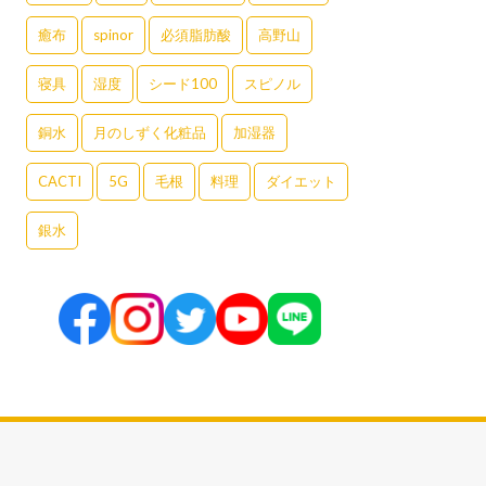
癒布
spinor
必須脂肪酸
高野山
寝具
湿度
シード100
スピノル
銅水
月のしずく化粧品
加湿器
CACTI
5G
毛根
料理
ダイエット
銀水