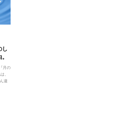
のし
由。
『月の
肌は、
ん違