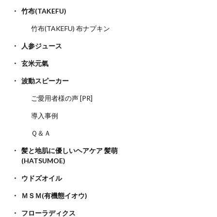
竹布(TAKEFU)
竹布(TAKEFU) 布ナプキン
人参ジュース
玄米元氣
波動スピーカー
ご愛用者様の声 [PR]
導入事例
Ｑ＆Ａ
髪と地肌に優しいヘアケア 髪萌
(HATSUMOE)
ウドズオイル
ＭＳＭ(有機態イオウ)
フローラディクス