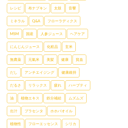
レシピ
布ナプキン
太鼓
音響
ミネラル
Q&A
フローラディクス
MSM
国産
人参ジュース
ヘアケア
にんじんジュース
化粧品
玄米
無農薬
元氣米
美髪
健康
貧血
だし
アンチエイジング
健康維持
だるさ
リラックス
疲れ
ハーブティ
油
植物エキス
鉄分補給
ムズムズ
出汁
プラセンタ
ホホバオイル
植物性
フローエッセンス
シリカ