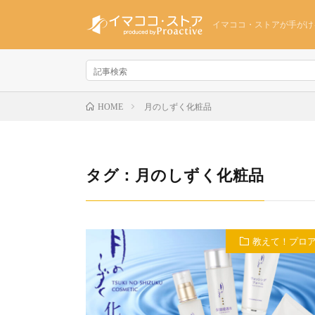
イマココ・ストアが手がけ
月のしずく化粧品
HOME
タグ：月のしずく化粧品
教えて！プロ