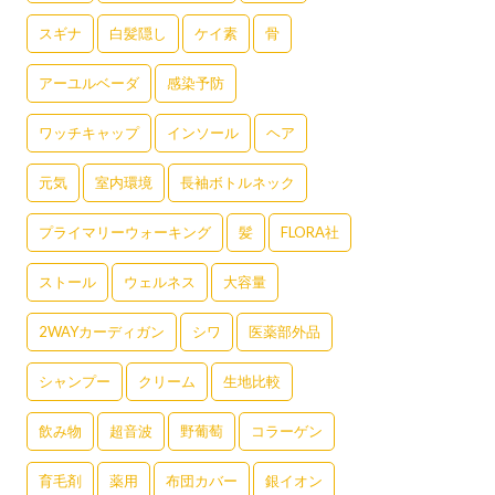
スギナ
白髪隠し
ケイ素
骨
アーユルベーダ
感染予防
ワッチキャップ
インソール
ヘア
元気
室内環境
長袖ボトルネック
プライマリーウォーキング
髪
FLORA社
ストール
ウェルネス
大容量
2WAYカーディガン
シワ
医薬部外品
シャンプー
クリーム
生地比較
飲み物
超音波
野葡萄
コラーゲン
育毛剤
薬用
布団カバー
銀イオン