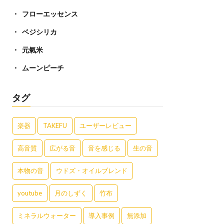
フローエッセンス
ベジシリカ
元氣米
ムーンピーチ
タグ
楽器
TAKEFU
ユーザーレビュー
高音質
広がる音
音を感じる
生の音
本物の音
ウドズ・オイルブレンド
youtube
月のしずく
竹布
ミネラルウォーター
導入事例
無添加