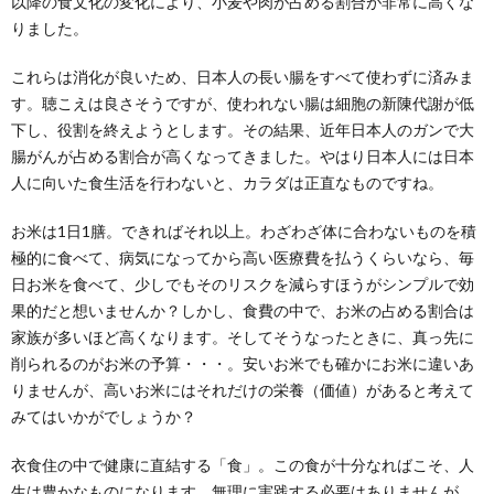
以降の食文化の変化により、小麦や肉が占める割合が非常に高くな
りました。
これらは消化が良いため、日本人の長い腸をすべて使わずに済みま
す。聴こえは良さそうですが、使われない腸は細胞の新陳代謝が低
下し、役割を終えようとします。その結果、近年日本人のガンで大
腸がんが占める割合が高くなってきました。やはり日本人には日本
人に向いた食生活を行わないと、カラダは正直なものですね。
お米は1日1膳。できればそれ以上。わざわざ体に合わないものを積
極的に食べて、病気になってから高い医療費を払うくらいなら、毎
日お米を食べて、少しでもそのリスクを減らすほうがシンプルで効
果的だと想いませんか？しかし、食費の中で、お米の占める割合は
家族が多いほど高くなります。そしてそうなったときに、真っ先に
削られるのがお米の予算・・・。安いお米でも確かにお米に違いあ
りませんが、高いお米にはそれだけの栄養（価値）があると考えて
みてはいかがでしょうか？
衣食住の中で健康に直結する「食」。この食が十分なればこそ、人
生は豊かなものになります。無理に実践する必要はありませんが、