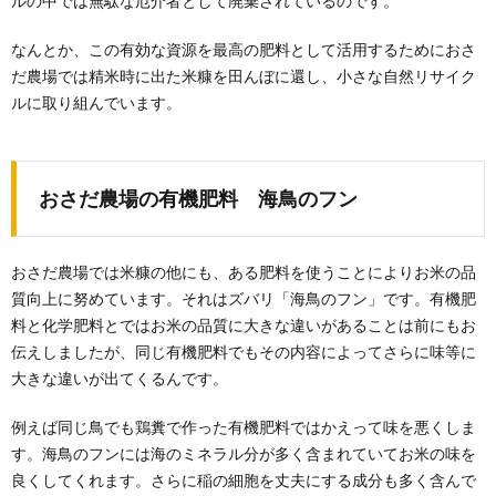
ルの中では無駄な厄介者として廃棄されているのです。
なんとか、この有効な資源を最高の肥料として活用するためにおさ
だ農場では精米時に出た米糠を田んぼに還し、小さな自然リサイク
ルに取り組んでいます。
おさだ農場の有機肥料 海鳥のフン
おさだ農場では米糠の他にも、ある肥料を使うことによりお米の品
質向上に努めています。それはズバリ「海鳥のフン」です。有機肥
料と化学肥料とではお米の品質に大きな違いがあることは前にもお
伝えしましたが、同じ有機肥料でもその内容によってさらに味等に
大きな違いが出てくるんです。
例えば同じ鳥でも鶏糞で作った有機肥料ではかえって味を悪くしま
す。海鳥のフンには海のミネラル分が多く含まれていてお米の味を
良くしてくれます。さらに稲の細胞を丈夫にする成分も多く含んで