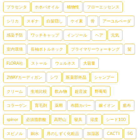
プラセンタ
ホホバオイル
植物性
フローエッセンス
シリカ
スギナ
白髪隠し
ケイ素
骨
アーユルベーダ
感染予防
ワッチキャップ
インソール
ヘア
元気
室内環境
長袖ボトルネック
プライマリーウォーキング
髪
FLORA社
ストール
ウェルネス
大容量
2WAYカーディガン
シワ
医薬部外品
シャンプー
クリーム
生地比較
飲み物
超音波
野葡萄
コラーゲン
育毛剤
薬用
布団カバー
銀イオン
癒布
spinor
必須脂肪酸
高野山
寝具
湿度
シード100
スピノル
銅水
月のしずく化粧品
加湿器
CACTI
5G