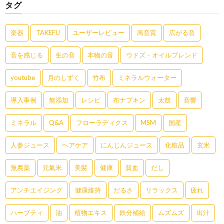
タグ
楽器
TAKEFU
ユーザーレビュー
高音質
広がる音
音を感じる
生の音
本物の音
ウドズ・オイルブレンド
youtube
月のしずく
竹布
ミネラルウォーター
導入事例
無添加
レシピ
布ナプキン
太鼓
音響
ミネラル
Q&A
フローラディクス
MSM
国産
人参ジュース
ヘアケア
にんじんジュース
化粧品
玄米
無農薬
元氣米
美髪
健康
貧血
だし
アンチエイジング
健康維持
だるさ
リラックス
疲れ
ハーブティ
油
植物エキス
鉄分補給
ムズムズ
出汁