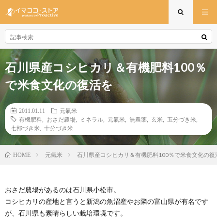
石川県産コシヒカリ＆有機肥料100％
で米食文化の復活を
2011.01.11
元氣米
有機肥料
,
おさだ農場
,
ミネラル
,
元氣米
,
無農薬
,
玄米
,
五分づき米
,
七部づき米
,
十分づき米
元氣米
石川県産コシヒカリ＆有機肥料100％で米食文化の復
HOME
おさだ農場があるのは石川県小松市。
コシヒカリの産地と言うと新潟の魚沼産やお隣の富山県が有名です
が、石川県も素晴らしい栽培環境です。