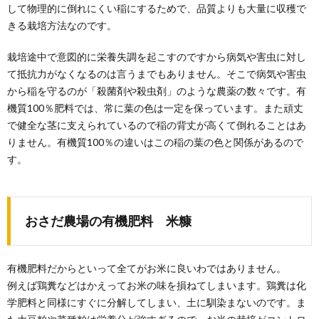
して物理的に倒れにくい稲にするためで、品質よりも大量に収穫で
きる栽培方法なのです。
栽培途中で意図的に栄養失調を起こすのですから病気や害虫に対し
て抵抗力がなくなるのは言うまでもありません。そこで病気や害虫
から稲を守るのが「殺菌剤や殺虫剤」のような農薬の数々です。有
機質100％肥料では、常に葉の色は一定を保っています。また頑丈
で健全な茎に支えられているので稲の背丈が高くて倒れることはあ
りません。有機質100％の違いはこの稲の葉の色と関係があるので
す。
おさだ農場の有機肥料 米糠
有機肥料だからといって全てがお米に良いわではありません。
例えば鶏糞などはかえってお米の味を損ねてしまいます。鶏糞は化
学肥料と同様にすぐに分解してしまい、土に馴染まないのです。ま