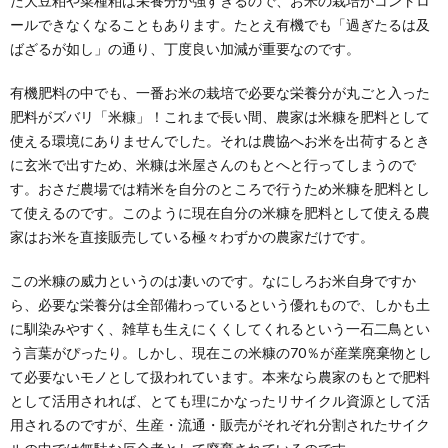
た大豆粕や菜種粕は栄養分が強すぎるので、お米の栽培がコントロ
ールできなくなることもあります。たとえ有機でも「過ぎたるは及
ばざるが如し」の通り、丁度良い加減が重要なのです。
有機肥料の中でも、一番お米の栽培で必要な栄養分が丸ごと入った
肥料がズバリ「米糠」！これまで長い間、農家は米糠を肥料として
使える環境にありませんでした。それは農協へお米を出荷するとき
に玄米で出すため、米糠は米屋さんのもとへと行ってしまうので
す。おさだ農場では精米を自分のところで行うため米糠を肥料とし
て使えるのです。このように現在自分の米糠を肥料として使える農
家はお米を直接販売している極々わずかの農家だけです。
この米糠の威力というのは凄いのです。なにしろお米自身ですか
ら、必要な栄養分は全部備わっているという優れもので、しかも土
に馴染みやすく、雑草も生えにくくしてくれるという一石二鳥とい
う言葉がぴったり。しかし、現在この米糠の70％が産業廃棄物とし
て必要ないモノとして扱われています。本来なら農家のもとで肥料
として活用されれば、とても理にかなったリサイクル資源として活
用されるのですが、生産・流通・販売がそれぞれ分割されたサイク