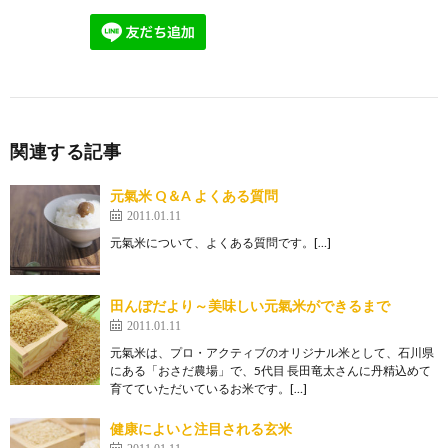
関連する記事
元氣米 Q＆A よくある質問
2011.01.11
元氣米について、よくある質問です。[…]
田んぼだより～美味しい元氣米ができるまで
2011.01.11
元氣米は、プロ・アクティブのオリジナル米として、石川県
にある「おさだ農場」で、5代目 長田竜太さんに丹精込めて
育てていただいているお米です。[…]
健康によいと注目される玄米
2011.01.11