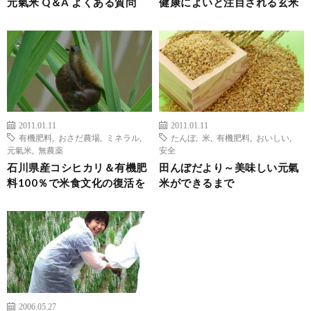
元氣米 Q＆A よくある質問
健康によいと注目される玄米
2011.01.11
2011.01.11
有機肥料
,
おさだ農場
,
ミネラル
,
たんぼ
,
米
,
有機肥料
,
おいしい
,
元氣米
,
無農薬
安全
石川県産コシヒカリ＆有機肥
田んぼだより～美味しい元氣
料100％で米食文化の復活を
米ができるまで
2006.05.27