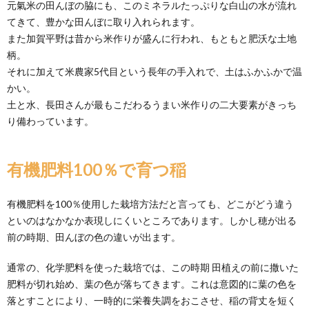
元氣米の田んぼの脇にも、このミネラルたっぷりな白山の水が流れ
てきて、豊かな田んぼに取り入れられます。
また加賀平野は昔から米作りが盛んに行われ、もともと肥沃な土地
柄。
それに加えて米農家5代目という長年の手入れで、土はふかふかで温
かい。
土と水、長田さんが最もこだわるうまい米作りの二大要素がきっち
り備わっています。
有機肥料100％で育つ稲
有機肥料を100％使用した栽培方法だと言っても、どこがどう違う
といのはなかなか表現しにくいところであります。しかし穂が出る
前の時期、田んぼの色の違いが出ます。
通常の、化学肥料を使った栽培では、この時期 田植えの前に撒いた
肥料が切れ始め、葉の色が落ちてきます。これは意図的に葉の色を
落とすことにより、一時的に栄養失調をおこさせ、稲の背丈を短く