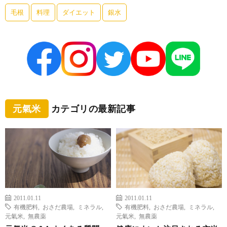
毛根
料理
ダイエット
銀水
元氣米
カテゴリの最新記事
2011.01.11
2011.01.11
有機肥料
,
おさだ農場
,
ミネラル
,
有機肥料
,
おさだ農場
,
ミネラル
,
元氣米
,
無農薬
元氣米
,
無農薬