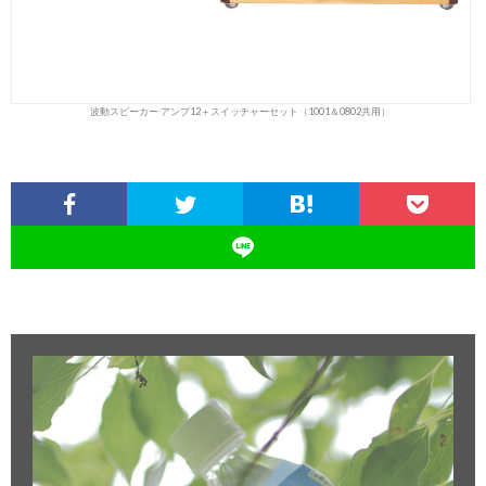
波動スピーカー アンプ12＋スイッチャーセット（1001＆0802共用）