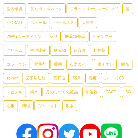
室内環境
長袖ボトルネック
プライマリーウォーキング
髪
FLORA社
ストール
ウェルネス
大容量
2WAYカーディガン
シワ
医薬部外品
シャンプー
クリーム
生地比較
飲み物
超音波
野葡萄
コラーゲン
育毛剤
薬用
布団カバー
銀イオン
癒布
spinor
必須脂肪酸
高野山
寝具
湿度
シード100
スピノル
銅水
月のしずく化粧品
加湿器
CACTI
5G
毛根
料理
ダイエット
銀水