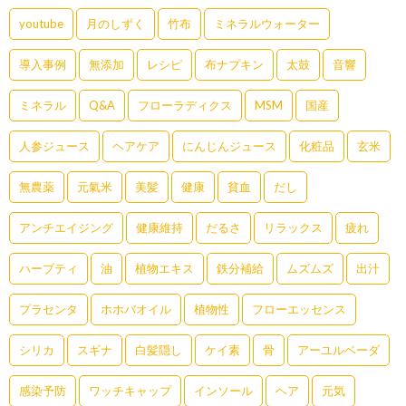
youtube
月のしずく
竹布
ミネラルウォーター
導入事例
無添加
レシピ
布ナプキン
太鼓
音響
ミネラル
Q&A
フローラディクス
MSM
国産
人参ジュース
ヘアケア
にんじんジュース
化粧品
玄米
無農薬
元氣米
美髪
健康
貧血
だし
アンチエイジング
健康維持
だるさ
リラックス
疲れ
ハーブティ
油
植物エキス
鉄分補給
ムズムズ
出汁
プラセンタ
ホホバオイル
植物性
フローエッセンス
シリカ
スギナ
白髪隠し
ケイ素
骨
アーユルベーダ
感染予防
ワッチキャップ
インソール
ヘア
元気