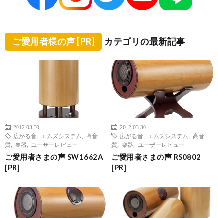
ご愛用者様の声 [PR]
カテゴリの最新記事
2012.03.30
2012.03.30
広がる音
,
エムズシステム
,
高音
広がる音
,
エムズシステム
,
高音
質
,
楽器
,
ユーザーレビュー
質
,
楽器
,
ユーザーレビュー
ご愛用者さまの声 SW1662A
ご愛用者さまの声 RS0802
[PR]
[PR]