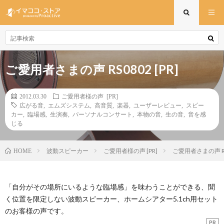
ご愛用者さまの声 RS0802 [PR]
2012.03.30
ご愛用者様の声 [PR]
広がる音
,
エムズシステム
,
高音質
,
楽器
,
ユーザーレビュー
,
スピー
カー
,
臨場感
,
生演奏
,
パーソナルコンサート
,
本物の音
,
生の音
,
音を感
じる
波動スピーカー
ご愛用者様の声 [PR]
ご愛用者さまの声 RS0
HOME
「自分がその場所にいるような臨場感」を味わうことができる、聞
く位置を限定しない波動スピーカー、ホームシアター5.1ch用セット
のお客様の声です。
PR