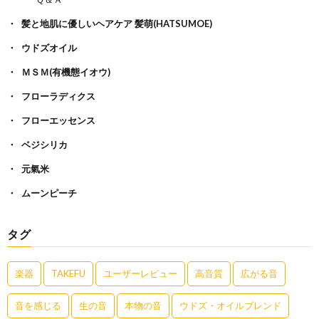
髪と地肌に優しいヘアケア 髪萌(HATSUMOE)
ウドズオイル
ＭＳＭ(有機態イオウ)
フローラディクス
フローエッセンス
ベジシリカ
元氣米
ムーンピーチ
タグ
楽器
TAKEFU
ユーザーレビュー
高音質
広がる音
音を感じる
生の音
本物の音
ウドズ・オイルブレンド