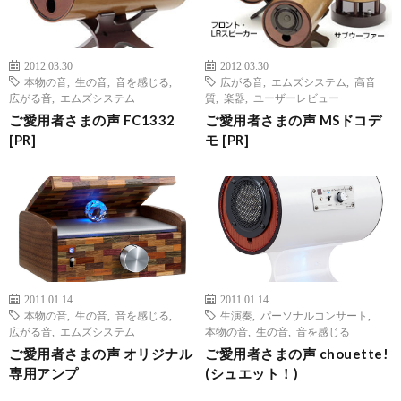
2012.03.30
2012.03.30
本物の音
,
生の音
,
音を感じる
,
広がる音
,
エムズシステム
,
高音
広がる音
,
エムズシステム
質
,
楽器
,
ユーザーレビュー
ご愛用者さまの声 FC1332
ご愛用者さまの声 MSドコデ
[PR]
モ [PR]
2011.01.14
2011.01.14
本物の音
,
生の音
,
音を感じる
,
生演奏
,
パーソナルコンサート
,
広がる音
,
エムズシステム
本物の音
,
生の音
,
音を感じる
ご愛用者さまの声 オリジナル
ご愛用者さまの声 chouette!
専用アンプ
(シュエット！)