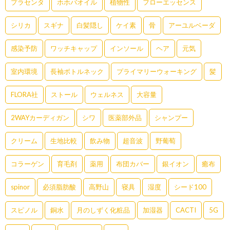
プラセンタ
ホホバオイル
植物性
フローエッセンス
シリカ
スギナ
白髪隠し
ケイ素
骨
アーユルベーダ
感染予防
ワッチキャップ
インソール
ヘア
元気
室内環境
長袖ボトルネック
プライマリーウォーキング
髪
FLORA社
ストール
ウェルネス
大容量
2WAYカーディガン
シワ
医薬部外品
シャンプー
クリーム
生地比較
飲み物
超音波
野葡萄
コラーゲン
育毛剤
薬用
布団カバー
銀イオン
癒布
spinor
必須脂肪酸
高野山
寝具
湿度
シード100
スピノル
銅水
月のしずく化粧品
加湿器
CACTI
5G