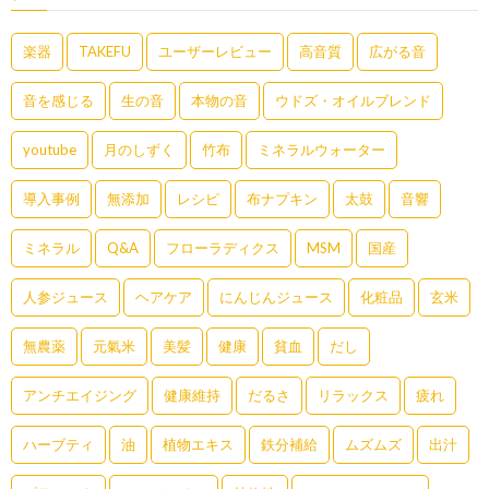
楽器
TAKEFU
ユーザーレビュー
高音質
広がる音
音を感じる
生の音
本物の音
ウドズ・オイルブレンド
youtube
月のしずく
竹布
ミネラルウォーター
導入事例
無添加
レシピ
布ナプキン
太鼓
音響
ミネラル
Q&A
フローラディクス
MSM
国産
人参ジュース
ヘアケア
にんじんジュース
化粧品
玄米
無農薬
元氣米
美髪
健康
貧血
だし
アンチエイジング
健康維持
だるさ
リラックス
疲れ
ハーブティ
油
植物エキス
鉄分補給
ムズムズ
出汁