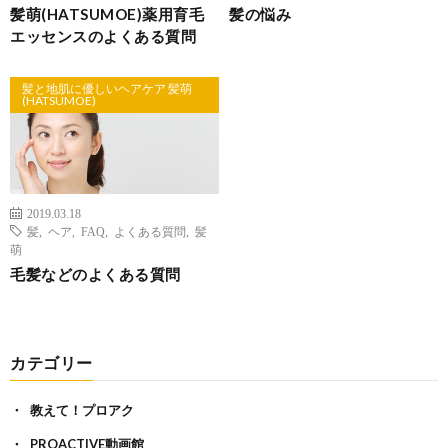
髪萌(HATSUMOE)薬用育毛
髪の悩み
エッセンスのよくある質問
髪と地肌に優しいヘアケア 髪萌
(HATSUMOE)
2019.03.18
髪
,
ヘア
,
FAQ
,
よくある質問
,
髪
萌
毛髪などのよくある質問
カテゴリー
教えて！プロアク
PROACTIVE動画館