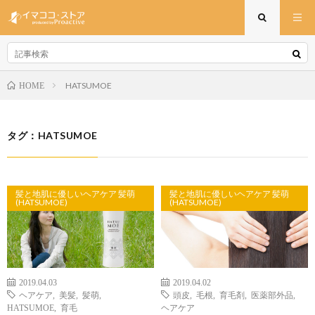
HATSUMOE
HOME
タグ：HATSUMOE
髪と地肌に優しいヘアケア 髪萌
髪と地肌に優しいヘアケア 髪萌
(HATSUMOE)
(HATSUMOE)
2019.04.03
2019.04.02
ヘアケア
,
美髪
,
髪萌
,
頭皮
,
毛根
,
育毛剤
,
医薬部外品
,
HATSUMOE
,
育毛
ヘアケア