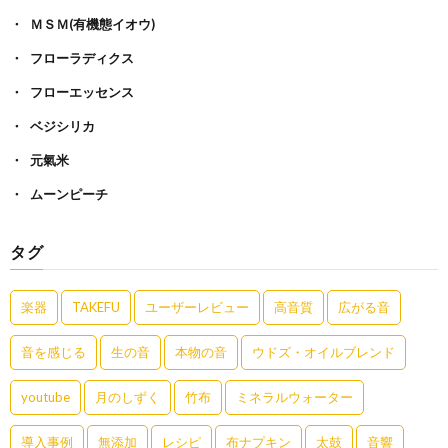
ＭＳＭ(有機態イオウ)
フローラディクス
フローエッセンス
ベジシリカ
元氣米
ムーンピーチ
タグ
楽器
TAKEFU
ユーザーレビュー
高音質
広がる音
音を感じる
生の音
本物の音
ウドズ・オイルブレンド
youtube
月のしずく
竹布
ミネラルウォーター
導入事例
無添加
レシピ
布ナプキン
太鼓
音響