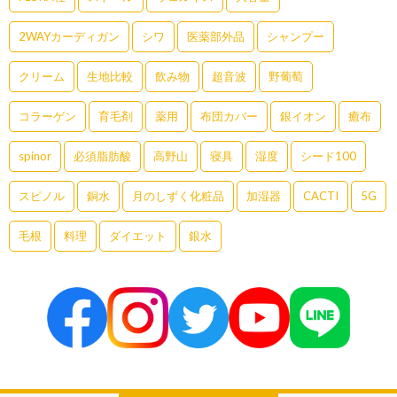
2WAYカーディガン
シワ
医薬部外品
シャンプー
クリーム
生地比較
飲み物
超音波
野葡萄
コラーゲン
育毛剤
薬用
布団カバー
銀イオン
癒布
spinor
必須脂肪酸
高野山
寝具
湿度
シード100
スピノル
銅水
月のしずく化粧品
加湿器
CACTI
5G
毛根
料理
ダイエット
銀水