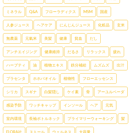
ミネラル
Q&A
フローラディクス
MSM
国産
人参ジュース
ヘアケア
にんじんジュース
化粧品
玄米
無農薬
元氣米
美髪
健康
貧血
だし
アンチエイジング
健康維持
だるさ
リラックス
疲れ
ハーブティ
油
植物エキス
鉄分補給
ムズムズ
出汁
プラセンタ
ホホバオイル
植物性
フローエッセンス
シリカ
スギナ
白髪隠し
ケイ素
骨
アーユルベーダ
感染予防
ワッチキャップ
インソール
ヘア
元気
室内環境
長袖ボトルネック
プライマリーウォーキング
髪
FLORA社
ストール
ウェルネス
大容量