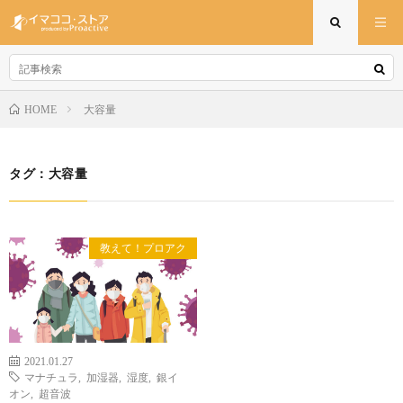
大容量
HOME
タグ：大容量
教えて！プロアク
2021.01.27
マナチュラ
,
加湿器
,
湿度
,
銀イ
オン
,
超音波