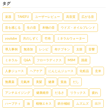
タグ
楽器
TAKEFU
ユーザーレビュー
高音質
広がる音
音を感じる
生の音
本物の音
ウドズ・オイルブレンド
youtube
月のしずく
竹布
ミネラルウォーター
導入事例
無添加
レシピ
布ナプキン
太鼓
音響
ミネラル
Q&A
フローラディクス
MSM
国産
人参ジュース
ヘアケア
にんじんジュース
化粧品
玄米
無農薬
元氣米
美髪
健康
貧血
だし
アンチエイジング
健康維持
だるさ
リラックス
疲れ
ハーブティ
油
植物エキス
鉄分補給
ムズムズ
出汁