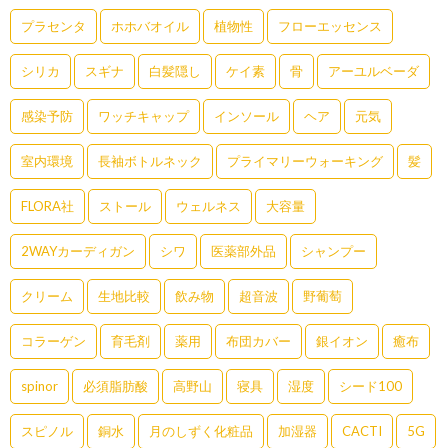
プラセンタ
ホホバオイル
植物性
フローエッセンス
シリカ
スギナ
白髪隠し
ケイ素
骨
アーユルベーダ
感染予防
ワッチキャップ
インソール
ヘア
元気
室内環境
長袖ボトルネック
プライマリーウォーキング
髪
FLORA社
ストール
ウェルネス
大容量
2WAYカーディガン
シワ
医薬部外品
シャンプー
クリーム
生地比較
飲み物
超音波
野葡萄
コラーゲン
育毛剤
薬用
布団カバー
銀イオン
癒布
spinor
必須脂肪酸
高野山
寝具
湿度
シード100
スピノル
銅水
月のしずく化粧品
加湿器
CACTI
5G