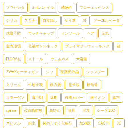
プラセンタ
ホホバオイル
植物性
フローエッセンス
シリカ
スギナ
白髪隠し
ケイ素
骨
アーユルベーダ
感染予防
ワッチキャップ
インソール
ヘア
元気
室内環境
長袖ボトルネック
プライマリーウォーキング
髪
FLORA社
ストール
ウェルネス
大容量
2WAYカーディガン
シワ
医薬部外品
シャンプー
クリーム
生地比較
飲み物
超音波
野葡萄
コラーゲン
育毛剤
薬用
布団カバー
銀イオン
癒布
spinor
必須脂肪酸
高野山
寝具
湿度
シード100
スピノル
銅水
月のしずく化粧品
加湿器
CACTI
5G