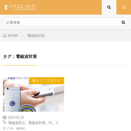
電磁波対策
HOME
タグ：電磁波対策
教えて！プロアク
2020.02.26
電磁波防止
,
電磁波対策
,
5G
,
ス
ピノル
,
spinor