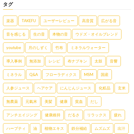
タグ
楽器
TAKEFU
ユーザーレビュー
高音質
広がる音
音を感じる
生の音
本物の音
ウドズ・オイルブレンド
youtube
月のしずく
竹布
ミネラルウォーター
導入事例
無添加
レシピ
布ナプキン
太鼓
音響
ミネラル
Q&A
フローラディクス
MSM
国産
人参ジュース
ヘアケア
にんじんジュース
化粧品
玄米
無農薬
元氣米
美髪
健康
貧血
だし
アンチエイジング
健康維持
だるさ
リラックス
疲れ
ハーブティ
油
植物エキス
鉄分補給
ムズムズ
出汁