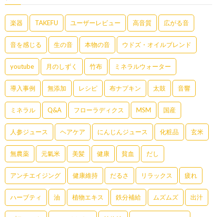
楽器
TAKEFU
ユーザーレビュー
高音質
広がる音
音を感じる
生の音
本物の音
ウドズ・オイルブレンド
youtube
月のしずく
竹布
ミネラルウォーター
導入事例
無添加
レシピ
布ナプキン
太鼓
音響
ミネラル
Q&A
フローラディクス
MSM
国産
人参ジュース
ヘアケア
にんじんジュース
化粧品
玄米
無農薬
元氣米
美髪
健康
貧血
だし
アンチエイジング
健康維持
だるさ
リラックス
疲れ
ハーブティ
油
植物エキス
鉄分補給
ムズムズ
出汁