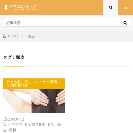
頭皮
HOME
タグ：頭皮
髪と地肌に優しいヘアケア 髪萌
(HATSUMOE)
2019.04.02
ヘアケア
,
HATSUMOE
,
育毛
,
頭
皮
,
毛根