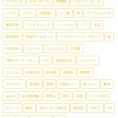
プラセンタ
ホホバオイル
植物性
フローエッセンス
シリカ
スギナ
白髪隠し
ケイ素
骨
アーユルベーダ
感染予防
ワッチキャップ
インソール
ヘア
元気
室内環境
長袖ボトルネック
プライマリーウォーキング
髪
FLORA社
ストール
ウェルネス
大容量
2WAYカーディガン
シワ
医薬部外品
シャンプー
クリーム
生地比較
飲み物
超音波
野葡萄
コラーゲン
育毛剤
薬用
布団カバー
銀イオン
癒布
spinor
必須脂肪酸
高野山
寝具
湿度
シード100
スピノル
銅水
月のしずく化粧品
加湿器
CACTI
5G