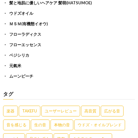
髪と地肌に優しいヘアケア 髪萌(HATSUMOE)
ウドズオイル
ＭＳＭ(有機態イオウ)
フローラディクス
フローエッセンス
ベジシリカ
元氣米
ムーンピーチ
タグ
楽器
TAKEFU
ユーザーレビュー
高音質
広がる音
音を感じる
生の音
本物の音
ウドズ・オイルブレンド