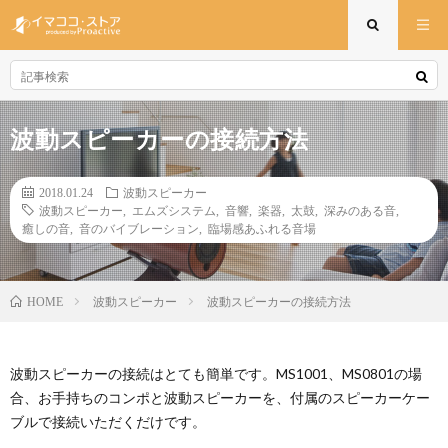
波動スピーカーの接続方法
2018.01.24
波動スピーカー
波動スピーカー
,
エムズシステム
,
音響
,
楽器
,
太鼓
,
深みのある音
,
癒しの音
,
音のバイブレーション
,
臨場感あふれる音場
波動スピーカー
波動スピーカーの接続方法
HOME
波動スピーカーの接続はとても簡単です。MS1001、MS0801の場
合、お手持ちのコンポと波動スピーカーを、付属のスピーカーケー
ブルで接続いただくだけです。