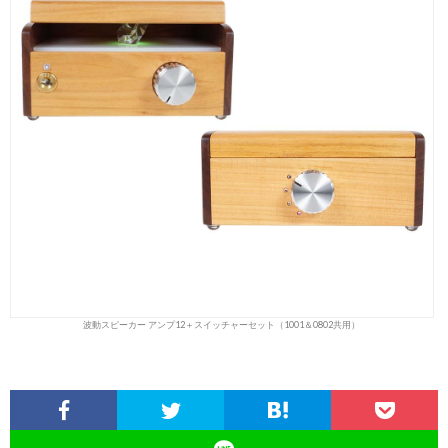
波動スピーカー アンプ12＋スイッチャーセット（1001＆0802共用）