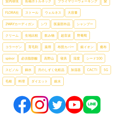
室内環境
長袖ボトルネック
プライマリーウォーキング
髪
FLORA社
ストール
ウェルネス
大容量
2WAYカーディガン
シワ
医薬部外品
シャンプー
クリーム
生地比較
飲み物
超音波
野葡萄
コラーゲン
育毛剤
薬用
布団カバー
銀イオン
癒布
spinor
必須脂肪酸
高野山
寝具
湿度
シード100
スピノル
銅水
月のしずく化粧品
加湿器
CACTI
5G
毛根
料理
ダイエット
銀水