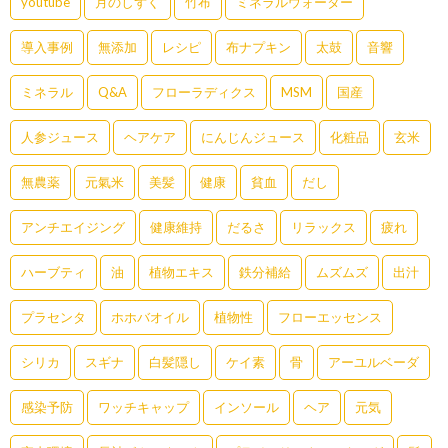
youtube
月のしずく
竹布
ミネラルウォーター
導入事例
無添加
レシピ
布ナプキン
太鼓
音響
ミネラル
Q&A
フローラディクス
MSM
国産
人参ジュース
ヘアケア
にんじんジュース
化粧品
玄米
無農薬
元氣米
美髪
健康
貧血
だし
アンチエイジング
健康維持
だるさ
リラックス
疲れ
ハーブティ
油
植物エキス
鉄分補給
ムズムズ
出汁
プラセンタ
ホホバオイル
植物性
フローエッセンス
シリカ
スギナ
白髪隠し
ケイ素
骨
アーユルベーダ
感染予防
ワッチキャップ
インソール
ヘア
元気