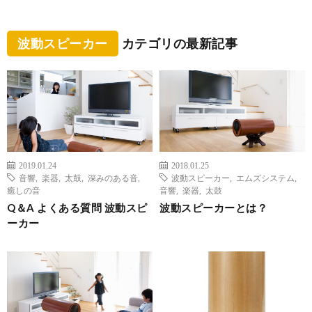
波動スピーカー
カテゴリの最新記事
2019.01.24
2018.01.25
音響
,
楽器
,
太鼓
,
深みのある音
,
波動スピーカー
,
エムズシステム
,
癒しの音
音響
,
楽器
,
太鼓
Q＆A よくある質問 波動スピ
波動スピーカーとは？
ーカー