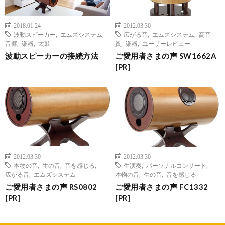
2018.01.24
2012.03.30
波動スピーカー
,
エムズシステム
,
広がる音
,
エムズシステム
,
高音
音響
,
楽器
,
太鼓
質
,
楽器
,
ユーザーレビュー
波動スピーカーの接続方法
ご愛用者さまの声 SW1662A
[PR]
2012.03.30
2012.03.30
本物の音
,
生の音
,
音を感じる
,
生演奏
,
パーソナルコンサート
,
広がる音
,
エムズシステム
本物の音
,
生の音
,
音を感じる
ご愛用者さまの声 RS0802
ご愛用者さまの声 FC1332
[PR]
[PR]