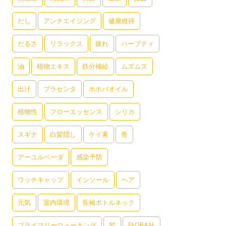
だし
アンチエイジング
健康維持
だるさ
リラックス
疲れ
ハーブティ
油
植物エキス
鉄分補給
ムズムズ
出汁
プラセンタ
ホホバオイル
植物性
フローエッセンス
シリカ
スギナ
白髪隠し
ケイ素
骨
アーユルベーダ
感染予防
ワッチキャップ
インソール
ヘア
元気
室内環境
長袖ボトルネック
プライマリーウォーキング
髪
FLORA社