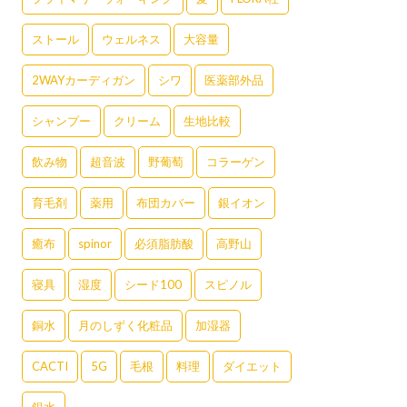
ストール
ウェルネス
大容量
2WAYカーディガン
シワ
医薬部外品
シャンプー
クリーム
生地比較
飲み物
超音波
野葡萄
コラーゲン
育毛剤
薬用
布団カバー
銀イオン
癒布
spinor
必須脂肪酸
高野山
寝具
湿度
シード100
スピノル
銅水
月のしずく化粧品
加湿器
CACTI
5G
毛根
料理
ダイエット