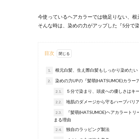
今使っているヘアカラーでは物足りない、根
そんな時は、染めの力がアップした『5分で染
目次
根元白髪、生え際白髪もしっかり染めたい
1.
染めの力UPの『髪萌(HATSUMOE)カラー
2.
５分で染まり、頭皮への優しさはキ
2.1.
地肌のダメージから守るハーブバリ
2.2.
『髪萌(HATSUMOE)ヘアカラー
2.3.
まる理由
独自のラッピング製法
2.4.