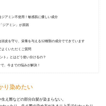
プ』はジアミン不使用！敏感肌に優しい成分
「ジアミン」が原因
プ』は頭皮を守り、栄養を与える12種類の成分でできています
』でよくいただくご質問
トメント』とはどう使い分けるの？
けで、今までの悩みが解決！
かり染めたい
や生え際などの部分白髪が染まらない。
かかったり、生え際の染め方があまり上手でなかったり、