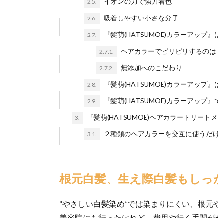
イオンの力で強力着色
2.5.
吸着しやすい小さな分子
2.6.
『髪萌(HATSUMOE)カラーアッ
2.7.
ヘアカラーでピリピリするのは
2.7.1.
無添加へのこだわり
2.7.2.
『髪萌(HATSUMOE)カラーアッ
2.8.
『髪萌(HATSUMOE)カラーアップ
2.9.
『髪萌(HATSUMOE)ヘアカラートリー
3.
２種類のヘアカラーを交互に使うだ
3.1.
根元白髪、生え際白髪もしっ
“やさしい白髪染め”では染まりにくい、根元
美容院にも行ったけれど、費用や行く手間が