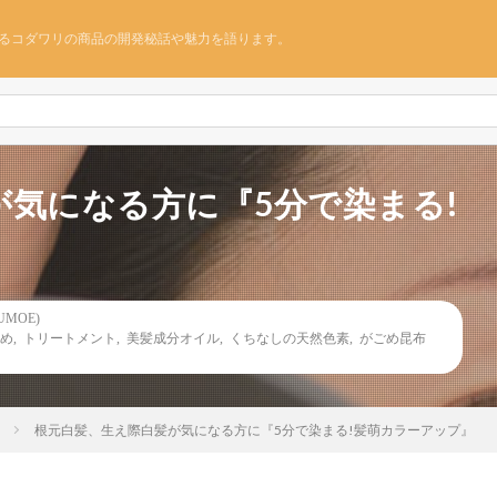
るコダワリの商品の開発秘話や魅力を語ります。
気になる方に『5分で染まる!
MOE)
め
,
トリートメント
,
美髪成分オイル
,
くちなしの天然色素
,
がごめ昆布
)
根元白髪、生え際白髪が気になる方に『5分で染まる!髪萌カラーアップ』