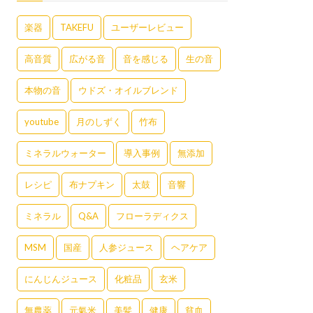
楽器
TAKEFU
ユーザーレビュー
高音質
広がる音
音を感じる
生の音
本物の音
ウドズ・オイルブレンド
youtube
月のしずく
竹布
ミネラルウォーター
導入事例
無添加
レシピ
布ナプキン
太鼓
音響
ミネラル
Q&A
フローラディクス
MSM
国産
人参ジュース
ヘアケア
にんじんジュース
化粧品
玄米
無農薬
元氣米
美髪
健康
貧血