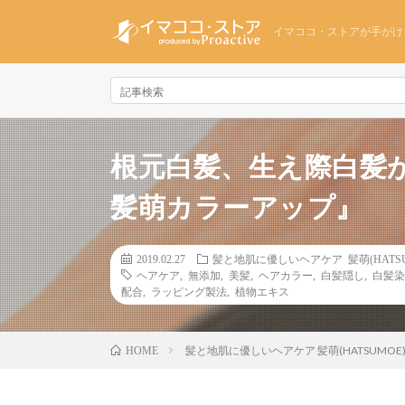
イマココ・ストアが手がけ
根元白髪、生え際白髪が
髪萌カラーアップ』
2019.02.27
髪と地肌に優しいヘアケア 髪萌(HATSU
ヘアケア
,
無添加
,
美髪
,
ヘアカラー
,
白髪隠し
,
白髪染
配合
,
ラッピング製法
,
植物エキス
髪と地肌に優しいヘアケア 髪萌(HATSUMOE
HOME