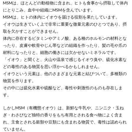
MSMは、ほとんどの動植物に含まれ、ヒトも食事から摂取して体内
にとりこみ、血中や組織にMSMを含んでいます。
MSMは、ヒトの体内にイオウを届ける役割を果たしています。
イオウは生きていく上で非常に重要な微量元素のひとつであり、摂
取を欠かすことができません。
体内に存在するビタミンやアミノ酸、ある種のホルモンの材料とな
ったり、皮膚や軟骨やじん帯などの組織を作ったり、髪の毛や爪の
材料になったりと、細胞の働きには欠かせないミネラルです。
「イオウ」と聞くと、火山や温泉で感じるイオウ臭や、硫化水素な
どの毒性のある物質を思い浮かべるかもしれません。
イオウという元素は、他のさまざまな元素と結びついて、多種類の
物質を作ります。
その中には硫化水素や硫酸など、毒性や刺激性のものも存在しま
す。
しかしMSM（有機態イオウ）は、新鮮な牛乳や、ニンニク・玉ね
ぎ・わさびなど独特の香りをもち有用とされる食べ物によく含ま
れ、主食とされる穀類や豆類にも含まれる物質で、毒性は認められ
ていません。