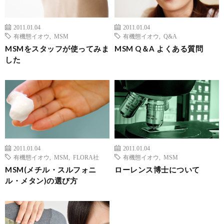
2011.01.04
2011.01.04
有機態イオウ
,
MSM
有機態イオウ
,
Q&A
MSMをスタッフが使ってみま
MSM Q＆A よくある質問
した
2011.01.04
2011.01.04
有機態イオウ
,
MSM
,
FLORA社
有機態イオウ
,
MSM
MSM(メチル・スルフォニ
ローレンス博士について
ル・メタン)の選び方