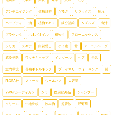
アンチエイジング
健康維持
だるさ
リラックス
疲れ
ハーブティ
油
植物エキス
鉄分補給
ムズムズ
出汁
プラセンタ
ホホバオイル
植物性
フローエッセンス
シリカ
スギナ
白髪隠し
ケイ素
骨
アーユルベーダ
感染予防
ワッチキャップ
インソール
ヘア
元気
室内環境
長袖ボトルネック
プライマリーウォーキング
髪
FLORA社
ストール
ウェルネス
大容量
2WAYカーディガン
シワ
医薬部外品
シャンプー
クリーム
生地比較
飲み物
超音波
野葡萄