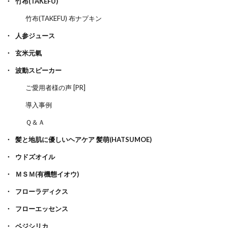
竹布(TAKEFU)
竹布(TAKEFU) 布ナプキン
人参ジュース
玄米元氣
波動スピーカー
ご愛用者様の声 [PR]
導入事例
Ｑ＆Ａ
髪と地肌に優しいヘアケア 髪萌(HATSUMOE)
ウドズオイル
ＭＳＭ(有機態イオウ)
フローラディクス
フローエッセンス
ベジシリカ