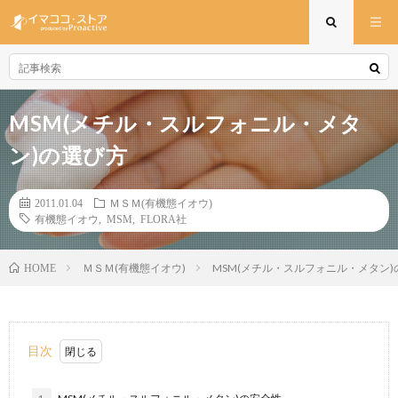
MSM(メチル・スルフォニル・メタ
ン)の選び方
2011.01.04
ＭＳＭ(有機態イオウ)
有機態イオウ
,
MSM
,
FLORA社
ＭＳＭ(有機態イオウ)
MSM(メチル・スルフォニル・メタン)
HOME
目次