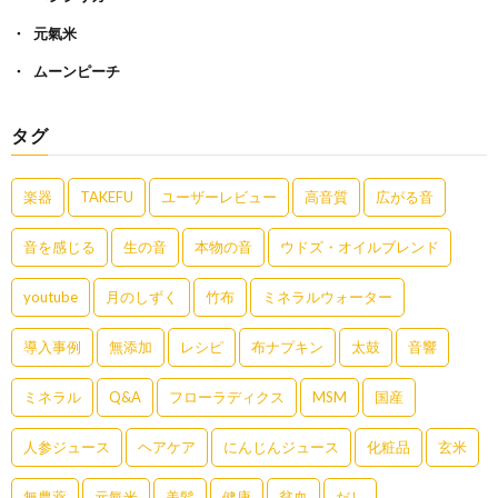
元氣米
ムーンピーチ
タグ
楽器
TAKEFU
ユーザーレビュー
高音質
広がる音
音を感じる
生の音
本物の音
ウドズ・オイルブレンド
youtube
月のしずく
竹布
ミネラルウォーター
導入事例
無添加
レシピ
布ナプキン
太鼓
音響
ミネラル
Q&A
フローラディクス
MSM
国産
人参ジュース
ヘアケア
にんじんジュース
化粧品
玄米
無農薬
元氣米
美髪
健康
貧血
だし