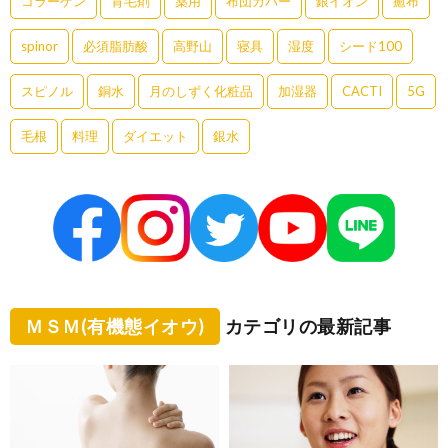
コラーゲン
育毛剤
薬用
布団カバー
銀イオン
癒布
spinor
必須脂肪酸
高野山
寝具
湿度
シード100
スピノル
銅水
月のしずく化粧品
加湿器
CACTI
5G
毛根
料理
ダイエット
銀水
ＭＳＭ(有機態イオウ)
カテゴリの最新記事