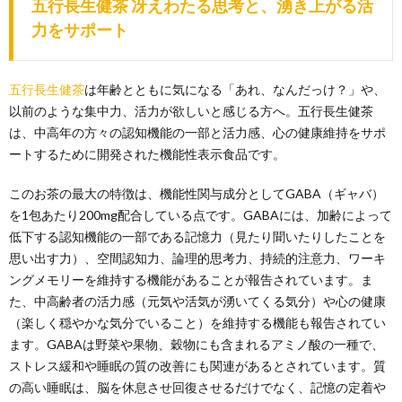
五行長生健茶 冴えわたる思考と、湧き上がる活
力をサポート
五行長生健茶
は年齢とともに気になる「あれ、なんだっけ？」や、
以前のような集中力、活力が欲しいと感じる方へ。五行長生健茶
は、中高年の方々の認知機能の一部と活力感、心の健康維持をサポ
ートするために開発された機能性表示食品です。
このお茶の最大の特徴は、機能性関与成分としてGABA（ギャバ）
を1包あたり200mg配合している点です。GABAには、加齢によって
低下する認知機能の一部である記憶力（見たり聞いたりしたことを
思い出す力）、空間認知力、論理的思考力、持続的注意力、ワーキ
ングメモリーを維持する機能があることが報告されています。ま
た、中高齢者の活力感（元気や活気が湧いてくる気分）や心の健康
（楽しく穏やかな気分でいること）を維持する機能も報告されてい
ます。GABAは野菜や果物、穀物にも含まれるアミノ酸の一種で、
ストレス緩和や睡眠の質の改善にも関連があるとされています。質
の高い睡眠は、脳を休息させ回復させるだけでなく、記憶の定着や