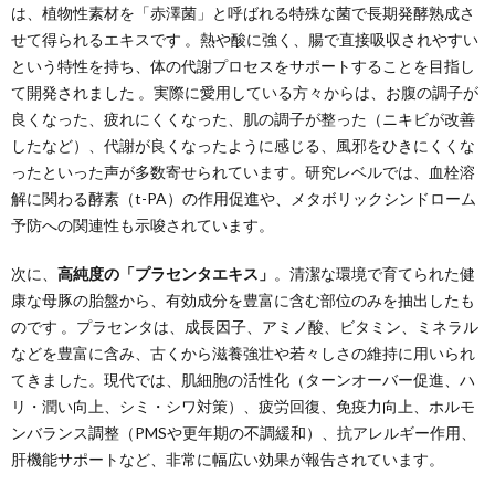
は、植物性素材を「赤澤菌」と呼ばれる特殊な菌で長期発酵熟成さ
せて得られるエキスです 。熱や酸に強く、腸で直接吸収されやすい
という特性を持ち、体の代謝プロセスをサポートすることを目指し
て開発されました 。実際に愛用している方々からは、お腹の調子が
良くなった、疲れにくくなった、肌の調子が整った（ニキビが改善
したなど）、代謝が良くなったように感じる、風邪をひきにくくな
ったといった声が多数寄せられています。研究レベルでは、血栓溶
解に関わる酵素（t-PA）の作用促進や、メタボリックシンドローム
予防への関連性も示唆されています。
次に、
高純度の「プラセンタエキス」
。清潔な環境で育てられた健
康な母豚の胎盤から、有効成分を豊富に含む部位のみを抽出したも
のです 。プラセンタは、成長因子、アミノ酸、ビタミン、ミネラル
などを豊富に含み、古くから滋養強壮や若々しさの維持に用いられ
てきました。現代では、肌細胞の活性化（ターンオーバー促進、ハ
リ・潤い向上、シミ・シワ対策）、疲労回復、免疫力向上、ホルモ
ンバランス調整（PMSや更年期の不調緩和）、抗アレルギー作用、
肝機能サポートなど、非常に幅広い効果が報告されています。