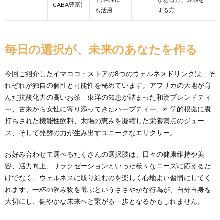
GABA豊富)
も活用
する方
毎日の選択が、未来のあなたを作る
今回ご紹介したイマココ・ストアの8つのウェルネスドリンクは、そ
れぞれが独自の個性と可能性を秘めています。アフリカの大地が育
んだ抗酸化力の高いお茶、東洋の知恵が詰まった和漢ブレンドティ
ー、古来から女性に寄り添ってきたハーブティー、科学的根拠に裏
打ちされた機能性飲料、太陽の恵みを凝縮した栄養満点のジュー
ス、そして発酵の力が生み出すユニークなエリクサー。
お好み合わせて選べるたくさんの選択肢は、日々の健康維持や美
容、活力向上、リラクゼーションといった様々なニーズに応えるだ
けでなく、ウェルネスに取り組むのを楽しく心地よい習慣にしてく
れます。一杯の飲み物を選ぶというささやかな行為が、自分自身を
大切にし、健やかな未来へと繋がる一歩となるかもしれません。