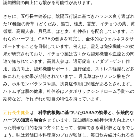
認知機能の向上にも繋がる可能性があります。
さらに、五行長生健茶は、陰陽五行説に基づきバランス良く選ばれ
た10種類の野草（どくだみ、熊笹、桂皮、霊芝、イチョウの葉、黄
耆葉、高麗人参、月見草、はと麦、杜仲茶）を配合しています。こ
れらのハーブは、GABAの働きを補完し、全体的なウェルネスをサ
ポートすることを目指しています。例えば、霊芝は免疫機能への効
果が研究されており、イチョウ葉は古くから認知機能や血流との関
連で知られています。高麗人参は、適応促進（アダプトゲン）作
用、活力向上、認知機能サポート、血行促進、ストレス軽減など多
岐にわたる効果が期待されています 。月見草はγ-リノレン酸を含
み、ホルモンバランスや肌、抗炎症作用に関連があるとされます。
ハトムギは肌の健康、杜仲茶はメタボリックシンドローム予防への
期待など、それぞれが独自の特性を持っています。
五行長生健茶
は、
科学的根拠に基づいたGABAの効果と、伝統的な
ハーブの知恵を融合
させています。認知機能の維持や活力向上とい
った明確な目的を持つ方々にとって、信頼できる選択肢となるでし
ょう。味は老舗日本料理店のプロが監修し、毎日飲み続けられる香