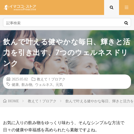
飲んで叶える健やかな毎日、輝きと活
力を引き出す、7つのウェルネスドリ
ンク
2025.05.02
教えて！プロアク
健康
,
飲み物
,
ウェルネス
,
元気
教えて！プロアク
飲んで叶える健やかな毎日、輝きと活力を
HOME
お気に入りの飲み物をゆっくり味わう、そんなシンプルな方法で
日々の健康や幸福感を高められたら素敵ですよね。