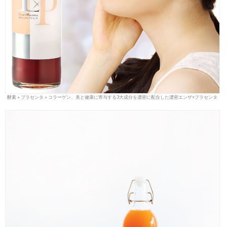
酵素＋プラセンタ＋コラーゲン、美と健康に寄与する3大成分を濃密に配合した濃密エンザ×プラセンタ