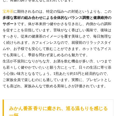
宝寿茶
に期待されるのは、特定の悩みへの対処というよりも、この
多様な素材の組み合わせによる全体的なバランス調整と健康維持の
サポート
です。体が本来持つ健やかさを引き出し、内側からの調和
を促すことを目指しています。苦味がなく香ばしい風味で、後味は
すっきり。従来の健康茶のイメージを覆す美味しさで、毎日無理な
く続けられます。カフェインレスなので、就寝前のリラックスタイ
ムや、お子様でも安心して飲むことができます。ホットでもアイス
でも美味しく、季節を問わず楽しめるのも魅力です。
生活が不規則になりがちな方、お酒を飲む機会が多い方、いつまで
も若々しく健やかでいたいと願う方にとって、日々の生活に寄り添
う心強い味方となるでしょう。1煎あたり約15円と経済的なので、
ご家族全員で楽しむのにも適しています。実際に、プレゼントとし
ても喜ばれ、家族みんなで飲める美味しさが評価されています。
みかん番茶 香りに癒され、巡る温もりを感じる
一杯