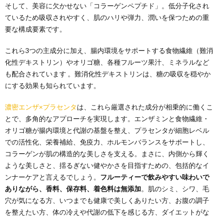
そして、美容に欠かせない「コラーゲンペプチド」。低分子化され
ているため吸収されやすく、肌のハリや弾力、潤いを保つための重
要な構成要素です。
これら3つの主成分に加え、腸内環境をサポートする食物繊維（難消
化性デキストリン）やオリゴ糖、各種フルーツ果汁、ミネラルなど
も配合されています 。難消化性デキストリンは、糖の吸収を穏やか
にする効果も知られています。
濃密エンザ×プラセンタ
は、これら厳選された成分が相乗的に働くこ
とで、多角的なアプローチを実現します。エンザミンと食物繊維・
オリゴ糖が腸内環境と代謝の基盤を整え、プラセンタが細胞レベル
での活性化、栄養補給、免疫力、ホルモンバランスをサポートし、
コラーゲンが肌の構造的な美しさを支える。まさに、内側から輝く
ような美しさと、揺るぎない健やかさを目指すための、包括的なイ
ンナーケアと言えるでしょう。
フルーティーで飲みやすい味わいで
ありながら、香料、保存料、着色料は無添加
。肌のシミ、シワ、毛
穴が気になる方、いつまでも健康で美しくありたい方、お腹の調子
を整えたい方、体の冷えや代謝の低下を感じる方、ダイエットがな