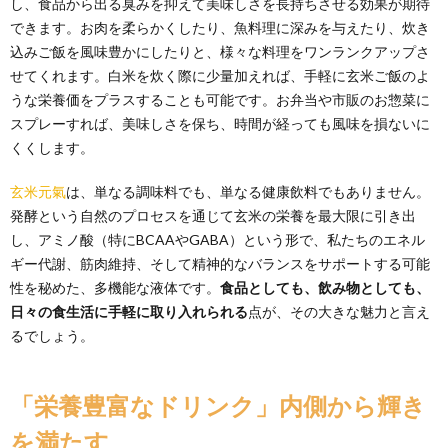
し、食品から出る臭みを抑えて美味しさを長持ちさせる効果が期待
できます。お肉を柔らかくしたり、魚料理に深みを与えたり、炊き
込みご飯を風味豊かにしたりと、様々な料理をワンランクアップさ
せてくれます。白米を炊く際に少量加えれば、手軽に玄米ご飯のよ
うな栄養価をプラスすることも可能です。お弁当や市販のお惣菜に
スプレーすれば、美味しさを保ち、時間が経っても風味を損ないに
くくします。
玄米元氣
は、単なる調味料でも、単なる健康飲料でもありません。
発酵という自然のプロセスを通じて玄米の栄養を最大限に引き出
し、アミノ酸（特にBCAAやGABA）という形で、私たちのエネル
ギー代謝、筋肉維持、そして精神的なバランスをサポートする可能
性を秘めた、多機能な液体です。
食品としても、飲み物としても、
日々の食生活に手軽に取り入れられる
点が、その大きな魅力と言え
るでしょう。
「栄養豊富なドリンク」内側から輝き
を満たす