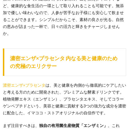
ど、健康的な食生活の一環として取り入れることも可能です。無添
加で優しい味わいなので、人参が苦手なお子様にも安心して飲ませ
ることができます。シンプルだからこそ、素材の良さが光る。自然
の恵みが詰まった一杯で、日々の活力と輝きをチャージしません
か。
濃密エンザ×プラセンタ 内なる美と健康のため
の究極のエリクサー
濃密エンザ×プラセンタ
は、美と健康を内側から徹底的にケアしたい
と考える方のために開発された、プレミアムな酵素ドリンクです。
植物発酵エキス（エンザミン）、プラセンタエキス、そしてコラー
ゲンペプチドという、美容と健康に貢献する3つの強力な成分を濃密
に配合した、イマココ・ストアオリジナルの自信作です。
まず注目すべきは、
独自の有用菌生産物質「エンザミン」
。これ