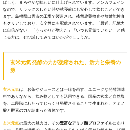
ばしく、まろやかな味わいに仕上げられています。ノンカフェイン
なので、リラックスしたい時や就寝前にも安心して飲むことができ
ます。島根県出雲市の工場で製造され、残留農薬検査や放射能検査
もクリアしており、安全性にも配慮されています。「最近、記憶力
に自信がない」「うっかりが増えた」「いつも元気でいたい」と感
じる方は、ぜひ試してみてはいかがでしょうか。
玄米元氣 発酵の力が凝縮された、活力と栄養の
源
玄米元氣
は、お茶やジュースとは一線を画す、ユニークな発酵調味
料でありながら、飲み物としても活用できる、国産の玄米と自然塩
を、二段階にわたってじっくり発酵させることで生まれた、アミノ
酸と酵素の力が詰まった液体です。
玄米元氣
の最大の魅力は、その
豊富なアミノ酸プロファイル
にあり
ます。発酵の過程で、玄米に含まれるたんぱく質が分解され、15種