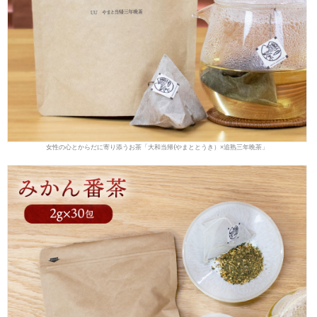
女性の心とからだに寄り添うお茶「大和当帰(やまととうき）×追熟三年晩茶」