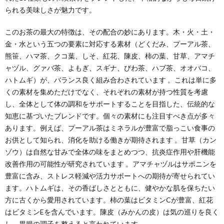
られる美味しさが魅力です。
このお茶の最大の特徴は、その配合の妙にあります。木・火・土・
金・水という五つの要素に対応する素材（どくだみ、プーアル茶、
熊笹、ハマ茶、クコ葉、しそ、紅花、陳皮、柿の葉、甘草、アマチ
ャヅル、グァバ茶、よもぎ、スギナ、びわ茶、ハブ茶、オオバコ、
ハトムギ）が、バランス良く組み合わされています 。これは単に多
くの素材を集めただけでなく、それぞれの素材が持つ性質を考慮
し、全体として体の調和をサポートすることを目指した、伝統的な
知恵に基づいたブレンドです。個々の素材にも注目すべき点が多々
あります。例えば、プーアル茶はミネラルが豊富で脂っこい食事の
お供として知られ、消化を助ける働きが期待されます 。甘草（カン
ゾウ）は自然な甘みで全体の味をまとめつつ、抗炎症作用や肝機能
改善作用の可能性が研究されています 。アマチャヅルはサポニンを
豊富に含み、ストレス軽減や活力サポートへの期待が寄せられてい
ます。ハトムギは、その香ばしさとともに、健やかな肌を保ちたい
方に古くから愛用されています。柿の葉はビタミンCが豊富、紅花
はビタミンEを含んでいます。陳皮（みかんの皮）は気の巡りを良く
し、胃腸の調子を整えると言われています。