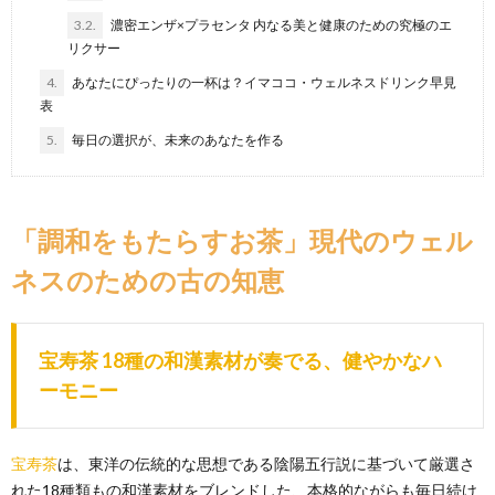
3.2.
濃密エンザ×プラセンタ 内なる美と健康のための究極のエ
リクサー
4.
あなたにぴったりの一杯は？イマココ・ウェルネスドリンク早見
表
5.
毎日の選択が、未来のあなたを作る
「調和をもたらすお茶」現代のウェル
ネスのための古の知恵
宝寿茶 18種の和漢素材が奏でる、健やかなハ
ーモニー
宝寿茶
は、東洋の伝統的な思想である陰陽五行説に基づいて厳選さ
れた18種類もの和漢素材をブレンドした、本格的ながらも毎日続け