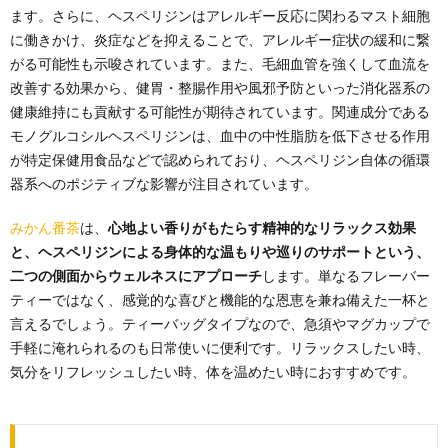
ます。さらに、ヘスペリジンはアレルギー反応に関わるマスト細胞
に働きかけ、炎症などを抑えることで、アレルギー症状の緩和に繋
がる可能性も示唆されています。また、毛細血管を強くして血流を
改善する効果から、健胃・整腸作用や風邪予防といった消化器系の
健康維持にも貢献する可能性が期待されています。関連成分である
モノグルコシルヘスペリジンは、血中の中性脂肪を低下させる作用
が特定保健用食品などで認められており、ヘスペリジン自体の循環
器系へのポジティブな影響が注目されています。
みかん番茶
は、
心地よい香りがもたらす精神的なリラックス効果
と、ヘスペリジンによる身体的な温もりや巡りのサポートという、
二つの側面からウェルネスにアプローチ
します。単なるフレーバー
ティーではなく、感覚的な喜びと機能的な恩恵を兼ね備えた一杯と
言えるでしょう。ティーバッグタイプなので、急須やマグカップで
手軽に淹れられるのも日常使いに便利です。リラックスしたい時、
気分をリフレッシュしたい時、体を温めたい時におすすめです。