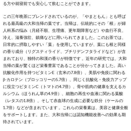
る方や就寝前でも安心して飲むことができます。
この三年晩茶にブレンドされているのが、「やまともん」とも呼ば
れる最高級の大和当帰の葉です。当帰は、伝統的にその「根」が婦
人科系の悩み（月経不順、生理痛、更年期障害など）や血行不良、
冷え、滋養強壮、鎮痛などに用いられてきました。このお茶では、
日常的に摂取しやすい「葉」を使用していますが、葉にも根と同様
の香り成分（リグスティライド、ブチリデンフタライドなど）が含
まれており、独特の和漢の香りが特徴です 。近年の研究では、大和
当帰の葉が驚くほど栄養豊富であることが分かってきました。高い
抗酸化作用を持つビタミンE（玄米の7.8倍）、美肌や免疫に関わる
β-カロテン（ブロッコリーの5.7倍）、同じく抗酸化・免疫力アップ
に役立つビタミンC（トマトの4.7倍）、骨や筋肉の健康を支えるカ
ルシウム（ほうれん草の4.9倍）、細胞の再生や血液に関わる葉酸
（レタスの1.8倍）、そして赤血球の生成に必要な鉄分（ケールの
1.7倍）などが含まれています 。これらの栄養素は、美容と健康全般
をサポートします。また、大和当帰には認知機能改善への効果も期
待されています。