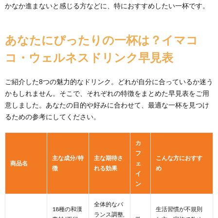
かなか進まないと感じる方などに、特におすすめしたい一杯です。
あなたにぴったりの一杯は？イマコ
コ・ウェルネスドリンク早見表
ご紹介した8つの魅力的なドリンク。どれが自分に合っているか迷う
かもしれません。そこで、それぞれの特徴をまとめた早見表をご用
意しました。あなたの目的や好みに合わせて、最適な一杯を見つけ
るための参考にしてください。
カ
フ
主な成分/特
主な期待さ
こんな方におすす
商品名
ェ
徴
れる効果
め
イ
ン
全体的なバ
18種の和漢
生活習慣が不規則
ランス調整,