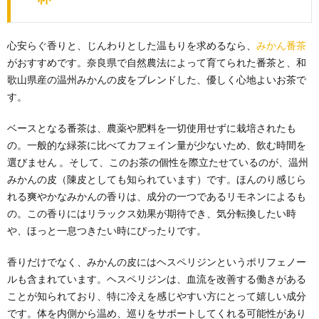
心安らぐ香りと、じんわりとした温もりを求めるなら、
みかん番茶
がおすすめです。奈良県で自然農法によって育てられた番茶と、和
歌山県産の温州みかんの皮をブレンドした、優しく心地よいお茶で
す。
ベースとなる番茶は、農薬や肥料を一切使用せずに栽培されたも
の。一般的な緑茶に比べてカフェイン量が少ないため、飲む時間を
選びません 。そして、このお茶の個性を際立たせているのが、温州
みかんの皮（陳皮としても知られています）です。ほんのり感じら
れる爽やかなみかんの香りは、成分の一つであるリモネンによるも
の。この香りにはリラックス効果が期待でき、気分転換したい時
や、ほっと一息つきたい時にぴったりです。
香りだけでなく、みかんの皮にはヘスペリジンというポリフェノー
ルも含まれています。ヘスペリジンは、血流を改善する働きがある
ことが知られており、特に冷えを感じやすい方にとって嬉しい成分
です。体を内側から温め、巡りをサポートしてくれる可能性があり