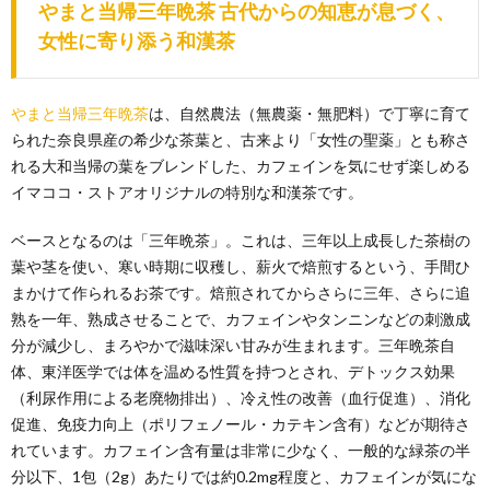
やまと当帰三年晩茶 古代からの知恵が息づく、
女性に寄り添う和漢茶
やまと当帰三年晩茶
は、自然農法（無農薬・無肥料）で丁寧に育て
られた奈良県産の希少な茶葉と、古来より「女性の聖薬」とも称さ
れる大和当帰の葉をブレンドした、カフェインを気にせず楽しめる
イマココ・ストアオリジナルの特別な和漢茶です。
ベースとなるのは「三年晩茶」。これは、三年以上成長した茶樹の
葉や茎を使い、寒い時期に収穫し、薪火で焙煎するという、手間ひ
まかけて作られるお茶です。焙煎されてからさらに三年、さらに追
熟を一年、熟成させることで、カフェインやタンニンなどの刺激成
分が減少し、まろやかで滋味深い甘みが生まれます。三年晩茶自
体、東洋医学では体を温める性質を持つとされ、デトックス効果
（利尿作用による老廃物排出）、冷え性の改善（血行促進）、消化
促進、免疫力向上（ポリフェノール・カテキン含有）などが期待さ
れています。カフェイン含有量は非常に少なく、一般的な緑茶の半
分以下、1包（2g）あたりでは約0.2mg程度と、カフェインが気にな