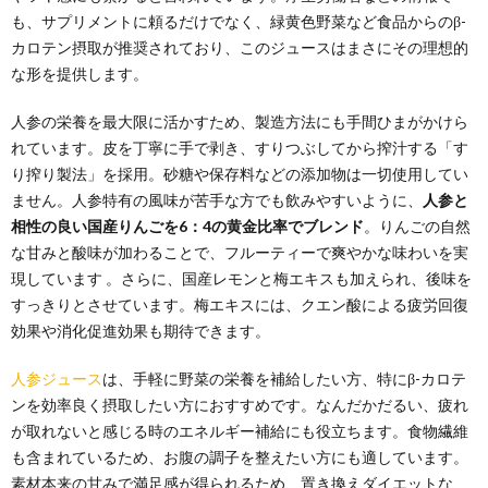
も、サプリメントに頼るだけでなく、緑黄色野菜など食品からのβ-
カロテン摂取が推奨されており、このジュースはまさにその理想的
な形を提供します。
人参の栄養を最大限に活かすため、製造方法にも手間ひまがかけら
れています。皮を丁寧に手で剥き、すりつぶしてから搾汁する「す
り搾り製法」を採用。砂糖や保存料などの添加物は一切使用してい
ません。人参特有の風味が苦手な方でも飲みやすいように、
人参と
相性の良い国産りんごを6：4の黄金比率でブレンド
。りんごの自然
な甘みと酸味が加わることで、フルーティーで爽やかな味わいを実
現しています 。さらに、国産レモンと梅エキスも加えられ、後味を
すっきりとさせています。梅エキスには、クエン酸による疲労回復
効果や消化促進効果も期待できます。
人参ジュース
は、手軽に野菜の栄養を補給したい方、特にβ-カロテ
ンを効率良く摂取したい方におすすめです。なんだかだるい、疲れ
が取れないと感じる時のエネルギー補給にも役立ちます。食物繊維
も含まれているため、お腹の調子を整えたい方にも適しています。
素材本来の甘みで満足感が得られるため、置き換えダイエットな