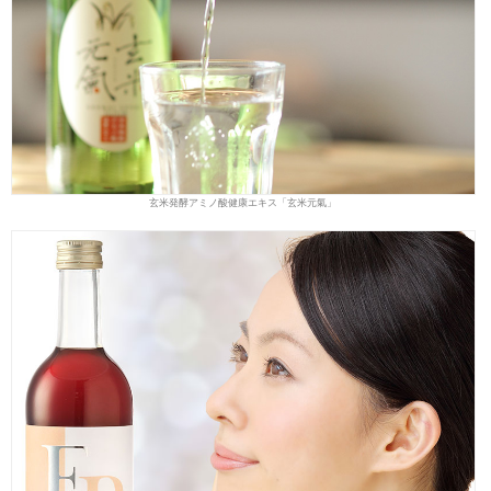
玄米発酵アミノ酸健康エキス「玄米元氣」