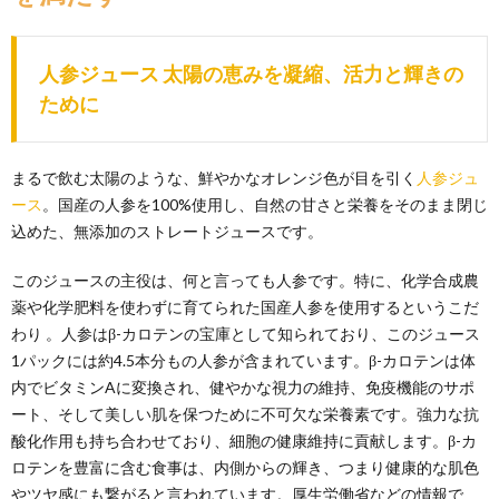
人参ジュース 太陽の恵みを凝縮、活力と輝きの
ために
まるで飲む太陽のような、鮮やかなオレンジ色が目を引く
人参ジュ
ース
。国産の人参を100%使用し、自然の甘さと栄養をそのまま閉じ
込めた、無添加のストレートジュースです。
このジュースの主役は、何と言っても人参です。特に、化学合成農
薬や化学肥料を使わずに育てられた国産人参を使用するというこだ
わり 。人参はβ-カロテンの宝庫として知られており、このジュース
1パックには約4.5本分もの人参が含まれています。β-カロテンは体
内でビタミンAに変換され、健やかな視力の維持、免疫機能のサポ
ート、そして美しい肌を保つために不可欠な栄養素です。強力な抗
酸化作用も持ち合わせており、細胞の健康維持に貢献します。β-カ
ロテンを豊富に含む食事は、内側からの輝き、つまり健康的な肌色
やツヤ感にも繋がると言われています。厚生労働省などの情報で