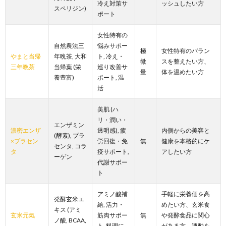
冷え対策サ
ッシュしたい方
スペリジン)
ポート
女性特有の
自然農法三
悩みサポー
極
女性特有のバラン
やまと当帰
年晩茶, 大和
ト, 冷え・
微
スを整えたい方、
三年晩茶
当帰葉 (栄
巡り改善サ
量
体を温めたい方
養豊富)
ポート, 温
活
美肌 (ハ
リ・潤い・
エンザミン
濃密エンザ
透明感), 疲
内側からの美容と
(酵素), プラ
×プラセン
労回復・免
無
健康を本格的にケ
センタ, コラ
タ
疫サポート,
アしたい方
ーゲン
代謝サポー
ト
アミノ酸補
手軽に栄養価を高
発酵玄米エ
給, 活力・
めたい方、玄米食
キス (アミ
玄米元氣
筋肉サポー
無
や発酵食品に関心
ノ酸, BCAA,
ト, 料理に
がある方、運動を