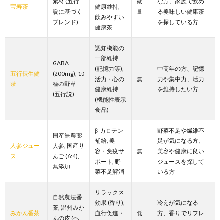
素材 (五行
微
な方、家族で飲め
宝寿茶
健康維持,
説に基づく
量
る美味しい健康茶
飲みやすい
ブレンド)
を探している方
健康茶
認知機能の
一部維持
GABA
(記憶力等),
中高年の方、記憶
五行長生健
(200mg), 10
活力・心の
無
力や集中力、活力
茶
種の野草
健康維持
を維持したい方
(五行説)
(機能性表示
食品)
β-カロテン
野菜不足や繊維不
国産無農薬
補給, 美
足が気になる方、
人参ジュー
人参, 国産り
容・免疫サ
無
美容や健康に良い
ス
んご (6:4),
ポート, 野
ジュースを探して
無添加
菜不足解消
いる方
リラックス
自然農法番
効果 (香り),
冷えが気になる
茶, 温州みか
みかん番茶
血行促進・
低
方、香りでリフレ
んの皮 (ヘ