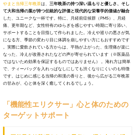
やまと当帰三年晩茶
は、
三年晩茶の持つ深い温もりと優しさ、そし
て大和当帰の葉が持つ伝統的な評価と現代的な栄養学的価値が融合
した、ユニークな一杯です。特に、月経前症候群（PMS）、月経
痛、更年期など、女性特有のゆらぎを感じやすい時期に寄り添い、
サポートすることを目指して作られました。冷えや巡りの悪さが気
になる方、季節の変わり目に体調を崩しやすい方にもおすすめです
。実際に愛飲されている方からは、平熱が上がった、生理痛が楽に
なった、冷えが改善されたなどの声が寄せられています（※医薬品
ではないため効果を保証するものではありません） 。淹れ方は簡単
で、ティーバッグを入れっぱなしにしても渋くなりにくいのも特徴
です。はじめに感じる当帰の和漢の香りと、後から広がる三年晩茶
の甘みが、心と体を深く癒してくれるでしょう。
「機能性エリクサー」心と体のための
ターゲットサポート