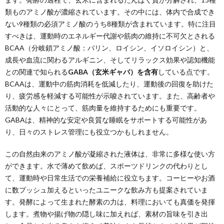
類ものアミノ酸が濃縮されています。その中には、体内で合成でき
ない9種類の必須アミノ酸のうち8種類が含まれています。特に注目
すべきは、運動時のエネルギー代謝や筋肉の維持に不可欠とされる
BCAA（分岐鎖アミノ酸：バリン、ロイシン、イソロイシン）と、
成長や血流に関わるアルギニン、そしてリラックス効果や認知機能
との関連で知られる
GABA（玄米ギャバ）を含有
している点です。
BCAAは、運動中の筋肉消耗を低減したり、運動後の回復を助けた
り、疲労感を軽減する可能性が示唆されています。また、高齢者や
活動的な人々にとって、筋肉量を維持するためにも重要です。
GABAは、精神的な安定や良質な睡眠をサポートする可能性があ
り、日々のストレス管理にも役立つかもしれません。
この自然由来のアミノ酸が凝縮された液体は、非常に多様な使い方
ができます。水で薄めて飲めば、スポーツドリンクの代わりとし
て、運動時や日常生活での栄養補給に役立ちます。コーヒーやお酒
に数プッシュ加えるといったユニークな飲み方も提案されていま
す。発酵によって生まれた酵素の力は、料理においても真価を発揮
します。煮物や揚げ物の隠し味に加えれば、素材の旨味を引き出