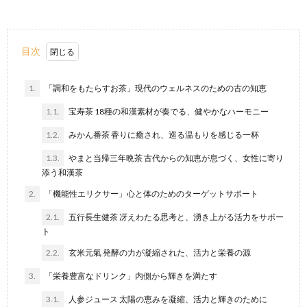
目次
1.
「調和をもたらすお茶」現代のウェルネスのための古の知恵
1.1.
宝寿茶 18種の和漢素材が奏でる、健やかなハーモニー
1.2.
みかん番茶 香りに癒され、巡る温もりを感じる一杯
1.3.
やまと当帰三年晩茶 古代からの知恵が息づく、女性に寄り
添う和漢茶
2.
「機能性エリクサー」心と体のためのターゲットサポート
2.1.
五行長生健茶 冴えわたる思考と、湧き上がる活力をサポー
ト
2.2.
玄米元氣 発酵の力が凝縮された、活力と栄養の源
3.
「栄養豊富なドリンク」内側から輝きを満たす
3.1.
人参ジュース 太陽の恵みを凝縮、活力と輝きのために