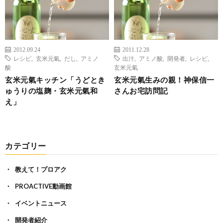
2012.09.24
2011.12.28
レシピ
,
玄米元氣
,
だし
,
アミノ
出汁
,
アミノ酸
,
開発者
,
レシピ
,
酸
玄米元氣
玄米元氣キッチン「うどとき
玄米元氣生みの親！神保信一
ゅうりの塩麹・玄米元氣和
さんお宅訪問記
え」
カテゴリー
教えて！プロアク
PROACTIVE動画館
イベントニュース
開発者紹介