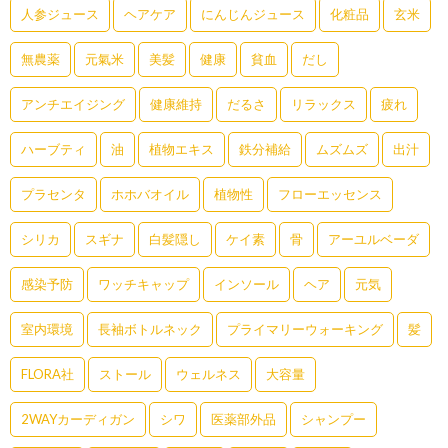
人参ジュース
ヘアケア
にんじんジュース
化粧品
玄米
無農薬
元氣米
美髪
健康
貧血
だし
アンチエイジング
健康維持
だるさ
リラックス
疲れ
ハーブティ
油
植物エキス
鉄分補給
ムズムズ
出汁
プラセンタ
ホホバオイル
植物性
フローエッセンス
シリカ
スギナ
白髪隠し
ケイ素
骨
アーユルベーダ
感染予防
ワッチキャップ
インソール
ヘア
元気
室内環境
長袖ボトルネック
プライマリーウォーキング
髪
FLORA社
ストール
ウェルネス
大容量
2WAYカーディガン
シワ
医薬部外品
シャンプー