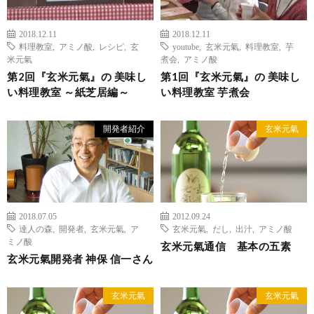
2018.12.11
2018.12.11
料理教室
,
アミノ酸
,
レシピ
,
玄
youtube
,
玄米元氣
,
料理教室
,
芋
米元氣
煮会
,
アミノ酸
第2回『玄米元氣』の 美味し
第1回『玄米元氣』の 美味し
い料理教室 ～紙芝居編～
い料理教室 芋煮会
開発者紹介
玄米元氣
2018.07.05
2012.09.24
達人の森
,
開発者
,
玄米元氣
,
ア
玄米元氣
,
だし
,
出汁
,
アミノ酸
ミノ酸
玄米元氣通信 基本の五素
玄米元氣開発者 神保 信一さん
玄米元氣
玄米元氣