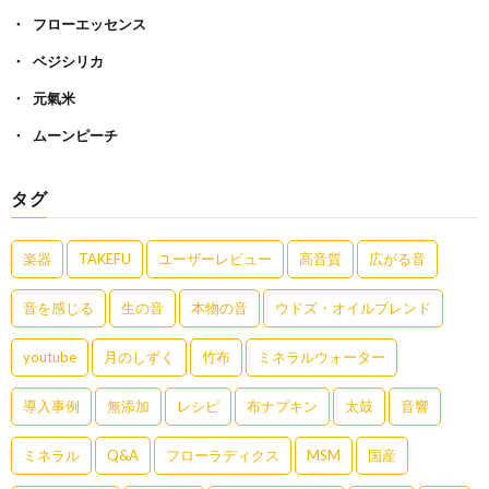
フローエッセンス
ベジシリカ
元氣米
ムーンピーチ
タグ
楽器
TAKEFU
ユーザーレビュー
高音質
広がる音
音を感じる
生の音
本物の音
ウドズ・オイルブレンド
youtube
月のしずく
竹布
ミネラルウォーター
導入事例
無添加
レシピ
布ナプキン
太鼓
音響
ミネラル
Q&A
フローラディクス
MSM
国産