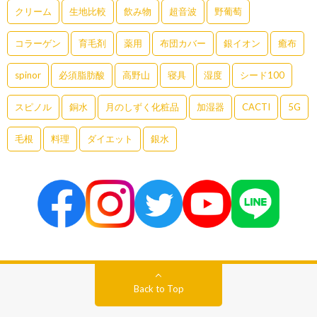
クリーム
生地比較
飲み物
超音波
野葡萄
コラーゲン
育毛剤
薬用
布団カバー
銀イオン
癒布
spinor
必須脂肪酸
高野山
寝具
湿度
シード100
スピノル
銅水
月のしずく化粧品
加湿器
CACTI
5G
毛根
料理
ダイエット
銀水
Back to Top