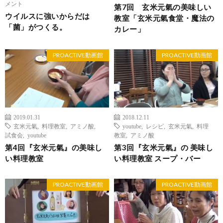
メント
第7回 玄米元氣の美味しい
ウイルスに強いからだは
教室「玄米元氣食堂・魔法の
「菌」がつくる。
カレー」
PROACTIVE動画館
PROACTIVE動画館
2019.01.31
2018.12.11
玄米元氣
,
料理教室
,
アミノ酸
,
youtube
,
レシピ
,
玄米元氣
,
料理
試食会
,
youtube
教室
,
アミノ酸
第4回『玄米元氣』の美味し
第3回『玄米元氣』の 美味し
い料理教室
い料理教室 スープ・バー
PROACTIVE動画館
PROACTIVE動画館