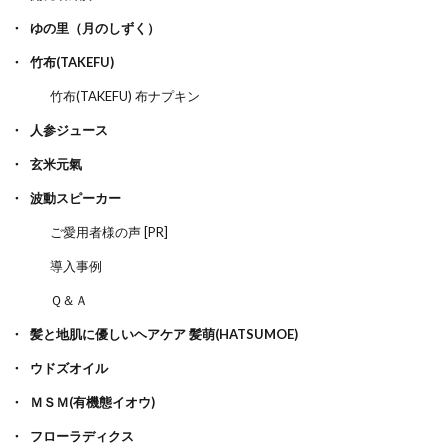
ゆの里（月のしずく）
竹布(TAKEFU)
竹布(TAKEFU) 布ナプキン
人参ジュース
玄米元氣
波動スピーカー
ご愛用者様の声 [PR]
導入事例
Ｑ＆Ａ
髪と地肌に優しいヘアケア 髪萌(HATSUMOE)
ウドズオイル
ＭＳＭ(有機態イオウ)
フローラディクス