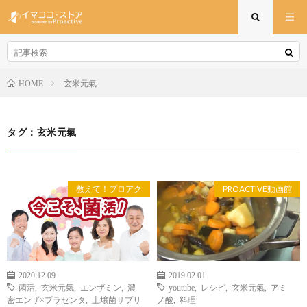
玄米元氣
HOME
タグ：玄米元氣
教えて！プロアク
PROACTIVE動画館
2020.12.09
2019.02.01
菌活
,
玄米元氣
,
エンザミン
,
濃
youtube
,
レシピ
,
玄米元氣
,
アミ
密エンザ×プラセンタ
,
土壌菌サプリ
ノ酸
,
料理