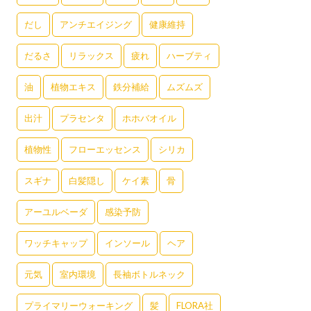
だし
アンチエイジング
健康維持
だるさ
リラックス
疲れ
ハーブティ
油
植物エキス
鉄分補給
ムズムズ
出汁
プラセンタ
ホホバオイル
植物性
フローエッセンス
シリカ
スギナ
白髪隠し
ケイ素
骨
アーユルベーダ
感染予防
ワッチキャップ
インソール
ヘア
元気
室内環境
長袖ボトルネック
プライマリーウォーキング
髪
FLORA社