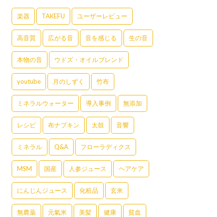
楽器
TAKEFU
ユーザーレビュー
高音質
広がる音
音を感じる
生の音
本物の音
ウドズ・オイルブレンド
youtube
月のしずく
竹布
ミネラルウォーター
導入事例
無添加
レシピ
布ナプキン
太鼓
音響
ミネラル
Q&A
フローラディクス
MSM
国産
人参ジュース
ヘアケア
にんじんジュース
化粧品
玄米
無農薬
元氣米
美髪
健康
貧血