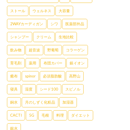
ストール
ウェルネス
大容量
2WAYカーディガン
シワ
医薬部外品
シャンプー
クリーム
生地比較
飲み物
超音波
野葡萄
コラーゲン
育毛剤
薬用
布団カバー
銀イオン
癒布
spinor
必須脂肪酸
高野山
寝具
湿度
シード100
スピノル
銅水
月のしずく化粧品
加湿器
CACTI
5G
毛根
料理
ダイエット
銀水