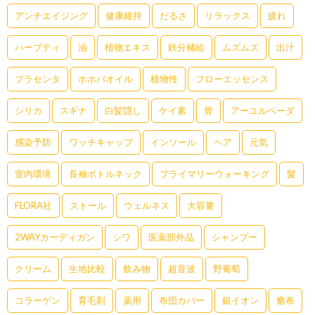
アンチエイジング
健康維持
だるさ
リラックス
疲れ
ハーブティ
油
植物エキス
鉄分補給
ムズムズ
出汁
プラセンタ
ホホバオイル
植物性
フローエッセンス
シリカ
スギナ
白髪隠し
ケイ素
骨
アーユルベーダ
感染予防
ワッチキャップ
インソール
ヘア
元気
室内環境
長袖ボトルネック
プライマリーウォーキング
髪
FLORA社
ストール
ウェルネス
大容量
2WAYカーディガン
シワ
医薬部外品
シャンプー
クリーム
生地比較
飲み物
超音波
野葡萄
コラーゲン
育毛剤
薬用
布団カバー
銀イオン
癒布