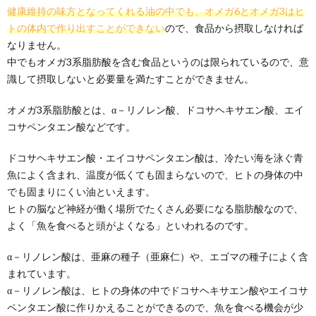
健康維持の味方となってくれる油の中でも、オメガ6とオメガ3はヒ
トの体内で作り出すことができない
ので、食品から摂取しなければ
なりません。
中でもオメガ3系脂肪酸を含む食品というのは限られているので、意
識して摂取しないと必要量を満たすことができません。
オメガ3系脂肪酸とは、α－リノレン酸、ドコサヘキサエン酸、エイ
コサペンタエン酸などです。
ドコサヘキサエン酸・エイコサペンタエン酸は、冷たい海を泳ぐ青
魚によく含まれ、温度が低くても固まらないので、ヒトの身体の中
でも固まりにくい油といえます。
ヒトの脳など神経が働く場所でたくさん必要になる脂肪酸なので、
よく「魚を食べると頭がよくなる」といわれるのです。
α－リノレン酸は、亜麻の種子（亜麻仁）や、エゴマの種子によく含
まれています。
α－リノレン酸は、ヒトの身体の中でドコサヘキサエン酸やエイコサ
ペンタエン酸に作りかえることができるので、魚を食べる機会が少