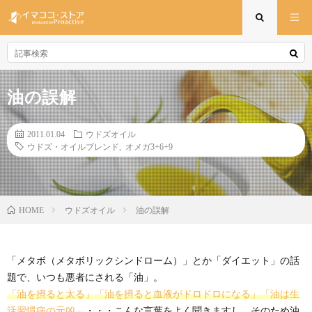
油の誤解
2011.01.04
ウドズオイル
ウドズ・オイルブレンド
,
オメガ3+6+9
ウドズオイル
油の誤解
HOME
「メタボ（メタボリックシンドローム）」とか「ダイエット」の話
題で、いつも悪者にされる「油」。
「油を摂ると太る」「油を摂ると血液がドロドロになる」「油は生
活習慣病の元凶」
・・・こんな言葉をよく聞きますし、そのため油