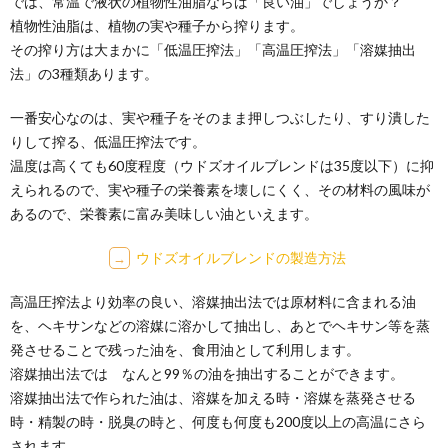
では、常温で液状の植物性油脂ならば「良い油」でしょうか？
植物性油脂は、植物の実や種子から搾ります。
その搾り方は大まかに「低温圧搾法」「高温圧搾法」「溶媒抽出
法」の3種類あります。
一番安心なのは、実や種子をそのまま押しつぶしたり、すり潰した
りして搾る、低温圧搾法です。
温度は高くても60度程度（ウドズオイルブレンドは35度以下）に抑
えられるので、実や種子の栄養素を壊しにくく、その材料の風味が
あるので、栄養素に富み美味しい油といえます。
ウドズオイルブレンドの製造方法
→
高温圧搾法より効率の良い、溶媒抽出法では原材料に含まれる油
を、ヘキサンなどの溶媒に溶かして抽出し、あとでヘキサン等を蒸
発させることで残った油を、食用油として利用します。
溶媒抽出法では なんと99％の油を抽出することができます。
溶媒抽出法で作られた油は、溶媒を加える時・溶媒を蒸発させる
時・精製の時・脱臭の時と、何度も何度も200度以上の高温にさら
されます。