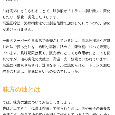
油は高温にさらされることで、脂肪酸が「トランス脂肪酸」に変化
したり、酸化・劣化したりします。
高温圧搾法・溶媒抽出法では製造段階で加熱してしまうので、劣化
が避けられません。
一般のスーパーや量販店で販売されている油は、高温圧搾法や溶媒
抽出法で搾った油を、透明な容器に詰めて、陳列棚に並べて販売し
ています。賞味期限は長く、販売者にとっても利用者にとっても便
利ですが、油の劣化の大敵は、高温・光・酸素といわれています。
高温に何度もさらされ、透明なボトルに詰められた、トランス脂肪
酸を含む油は、健康に良いものなのでしょうか。
味方の油とは
では、味方の油についてお話ししましょう。
先ほど出てきた「低温圧搾法」で搾られた油は、実や種子の栄養素
を壊さず、低温で油の劣化を抑えて作られているので、安心な油と