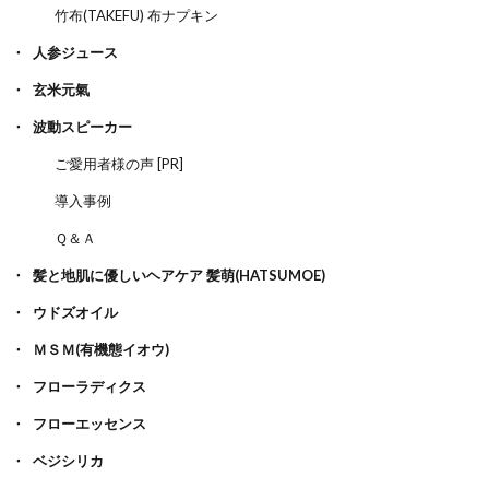
竹布(TAKEFU) 布ナプキン
人参ジュース
玄米元氣
波動スピーカー
ご愛用者様の声 [PR]
導入事例
Ｑ＆Ａ
髪と地肌に優しいヘアケア 髪萌(HATSUMOE)
ウドズオイル
ＭＳＭ(有機態イオウ)
フローラディクス
フローエッセンス
ベジシリカ