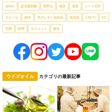
spinor
必須脂肪酸
高野山
寝具
湿度
シード100
スピノル
銅水
月のしずく化粧品
加湿器
CACTI
5G
毛根
料理
ダイエット
銀水
ウドズオイル
カテゴリの最新記事