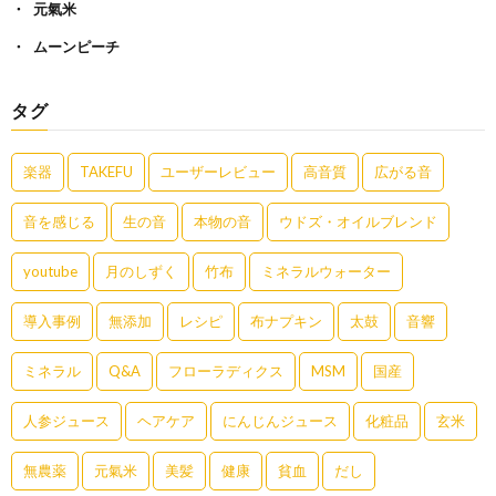
元氣米
ムーンピーチ
タグ
楽器
TAKEFU
ユーザーレビュー
高音質
広がる音
音を感じる
生の音
本物の音
ウドズ・オイルブレンド
youtube
月のしずく
竹布
ミネラルウォーター
導入事例
無添加
レシピ
布ナプキン
太鼓
音響
ミネラル
Q&A
フローラディクス
MSM
国産
人参ジュース
ヘアケア
にんじんジュース
化粧品
玄米
無農薬
元氣米
美髪
健康
貧血
だし