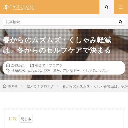
春からのムズムズ・くしゃみ軽減
は、冬からのセルフケアで決まる
2019.02.14
教えて！プロアク
神秘の水
,
ムズムズ
,
花粉
,
鼻炎
,
アレルギー
,
くしゃみ
,
マスク
教えて！プロアク
春からのムズムズ・くしゃみ軽減は、冬か
HOME
目次