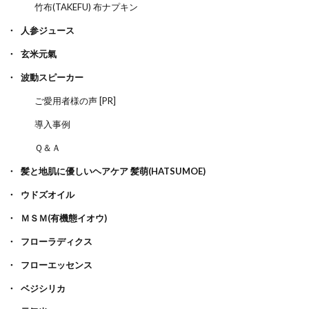
竹布(TAKEFU) 布ナプキン
人参ジュース
玄米元氣
波動スピーカー
ご愛用者様の声 [PR]
導入事例
Ｑ＆Ａ
髪と地肌に優しいヘアケア 髪萌(HATSUMOE)
ウドズオイル
ＭＳＭ(有機態イオウ)
フローラディクス
フローエッセンス
ベジシリカ