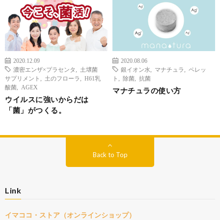
2020.12.09
2020.08.06
濃密エンザ×プラセンタ
,
土壌菌
銀イオン水
,
マナチュラ
,
ペレッ
サプリメント
,
土のフローラ
,
H61乳
ト
,
除菌
,
抗菌
酸菌
,
AGEX
マナチュラの使い方
ウイルスに強いからだは
「菌」がつくる。
Back to Top
Link
イマココ・ストア（オンラインショップ）