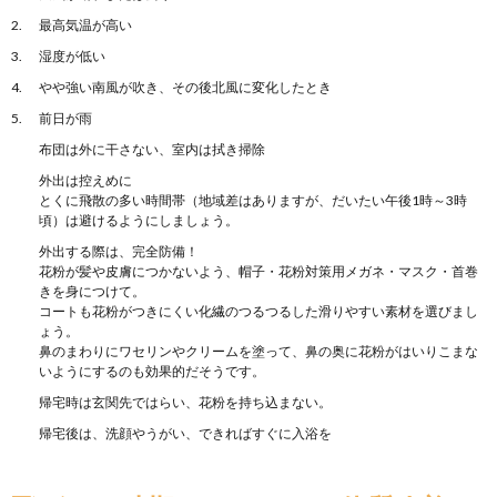
最高気温が高い
湿度が低い
やや強い南風が吹き、その後北風に変化したとき
前日が雨
布団は外に干さない、室内は拭き掃除
外出は控えめに
とくに飛散の多い時間帯（地域差はありますが、だいたい午後1時～3時
頃）は避けるようにしましょう。
外出する際は、完全防備！
花粉が髪や皮膚につかないよう、帽子・花粉対策用メガネ・マスク・首巻
きを身につけて。
コートも花粉がつきにくい化繊のつるつるした滑りやすい素材を選びまし
ょう。
鼻のまわりにワセリンやクリームを塗って、鼻の奥に花粉がはいりこまな
いようにするのも効果的だそうです。
帰宅時は玄関先ではらい、花粉を持ち込まない。
帰宅後は、洗顔やうがい、できればすぐに入浴を