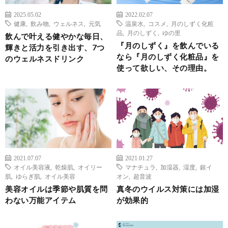
2025.05.02
2022.02.07
健康
,
飲み物
,
ウェルネス
,
元気
温泉水
,
コスメ
,
月のしずく化粧
品
,
月のしずく
,
ゆの里
飲んで叶える健やかな毎日、
『月のしずく』を飲んでいる
輝きと活力を引き出す、7つ
なら『月のしずく化粧品』を
のウェルネスドリンク
使って欲しい、その理由。
2021.07.07
2021.01.27
オイル美容液
,
乾燥肌
,
オイリー
マナチュラ
,
加湿器
,
湿度
,
銀イ
肌
,
ゆらぎ肌
,
オイル美容
オン
,
超音波
美容オイルは季節や肌質を問
真冬のウイルス対策には加湿
わない万能アイテム
が効果的