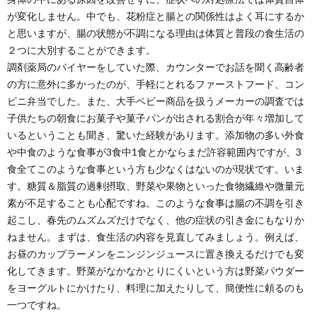
が変化しません。中でも、花粉症と腸との関係性はよく耳にするか
と思いますが、腸の状態が不調になる理由は体質と普段の食生活の
２つに大別することができます。
調剤薬局のバイヤーをしていた際、カウンターでお話を聞く高齢者
の方に意外に多かったのが、手軽にとれるファーストフード、コン
ビニ弁当でした。また、大手ベビー商品を扱うメーカーの調査では
子供たちの朝食にお菓子や菓子パンが出される割合が年々増加して
いるということも聞き、驚いた経験があります。添加物の多い外食
や中食のような食事が3食中1食とかならまだ許容範囲内ですが、3
食全てこのような食事という方も少なくはないのが現状です。いま
す。糖質＆脂質の過剰摂取、野菜や果物といった食物繊維や微量元
素が不足することも心配ですね。このような食事は腸の不調を引き
起こし、春先のムズムズだけでなく、他の症状の引き金にもなりか
ねません。まずは、食生活の内容を見直してみましょう。例えば、
お昼のカップラーメンをニンジンジュースに置き換えるだけでも変
化してきます。野菜がなかなかとりにくいという方は野菜パウダー
をヨーグルトにかけたり、料理に加えたりして、簡便性に頼るのも
一つですね。