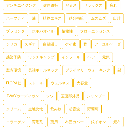
アンチエイジング
健康維持
だるさ
リラックス
疲れ
ハーブティ
油
植物エキス
鉄分補給
ムズムズ
出汁
プラセンタ
ホホバオイル
植物性
フローエッセンス
シリカ
スギナ
白髪隠し
ケイ素
骨
アーユルベーダ
感染予防
ワッチキャップ
インソール
ヘア
元気
室内環境
長袖ボトルネック
プライマリーウォーキング
髪
FLORA社
ストール
ウェルネス
大容量
2WAYカーディガン
シワ
医薬部外品
シャンプー
クリーム
生地比較
飲み物
超音波
野葡萄
コラーゲン
育毛剤
薬用
布団カバー
銀イオン
癒布