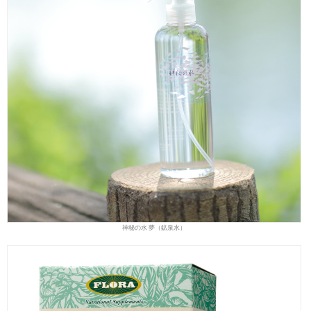
神秘の水 夢（鉱泉水）