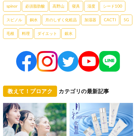
spinor
必須脂肪酸
高野山
寝具
湿度
シード100
スピノル
銅水
月のしずく化粧品
加湿器
CACTI
5G
毛根
料理
ダイエット
銀水
教えて！プロアク
カテゴリの最新記事