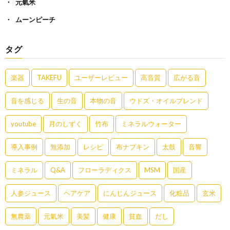
元氣米
ムーンピーチ
タグ
楽器
TAKEFU
ユーザーレビュー
高音質
広がる音
音を感じる
生の音
本物の音
ウドズ・オイルブレンド
youtube
月のしずく
竹布
ミネラルウォーター
導入事例
無添加
レシピ
布ナプキン
太鼓
音響
ミネラル
Q&A
フローラディクス
MSM
国産
人参ジュース
ヘアケア
にんじんジュース
化粧品
玄米
無農薬
元氣米
美髪
健康
貧血
だし