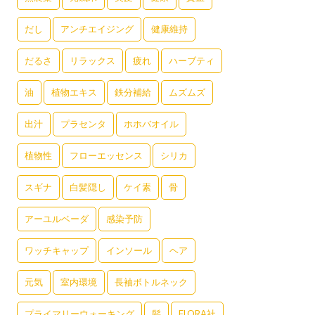
だし
アンチエイジング
健康維持
だるさ
リラックス
疲れ
ハーブティ
油
植物エキス
鉄分補給
ムズムズ
出汁
プラセンタ
ホホバオイル
植物性
フローエッセンス
シリカ
スギナ
白髪隠し
ケイ素
骨
アーユルベーダ
感染予防
ワッチキャップ
インソール
ヘア
元気
室内環境
長袖ボトルネック
プライマリーウォーキング
髪
FLORA社