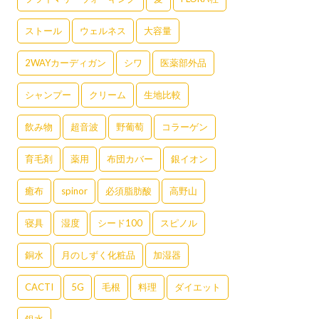
ストール
ウェルネス
大容量
2WAYカーディガン
シワ
医薬部外品
シャンプー
クリーム
生地比較
飲み物
超音波
野葡萄
コラーゲン
育毛剤
薬用
布団カバー
銀イオン
癒布
spinor
必須脂肪酸
高野山
寝具
湿度
シード100
スピノル
銅水
月のしずく化粧品
加湿器
CACTI
5G
毛根
料理
ダイエット