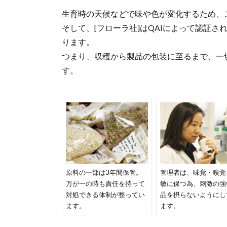
生育時の天候などで味や色が変化するため、
そして、[フローラ社]はQAIによって認証
ります。
つまり、収穫から製品の包装に至るまで、一
す。
原料の一部は3年間保管。
管理者は、味覚・嗅覚
万が一の時も責任を持って
敏に保つ為、刺激の強
対処できる体制が整ってい
品を摂らないようにし
ます。
ます。