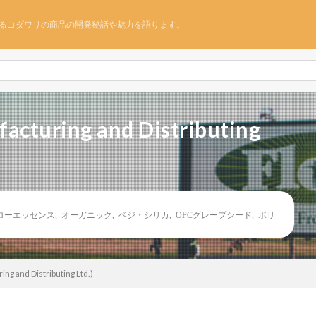
るコダワリの商品の開発秘話や魅力を語ります。
turing and Distributing
ローエッセンス
,
オーガニック
,
ベジ・シリカ
,
OPCグレープシード
,
ポリ
 and Distributing Ltd.)