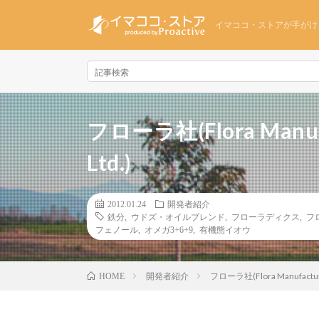
イマココ・ストアが手がけ
フローラ社(Flora Manufac
Ltd.)
2012.01.24
開発者紹介
鉄分
,
ウドズ・オイルブレンド
,
フローラディクス
,
フ
フェノール
,
オメガ3+6+9
,
有機態イオウ
開発者紹介
フローラ社(Flora Manufacturing
HOME