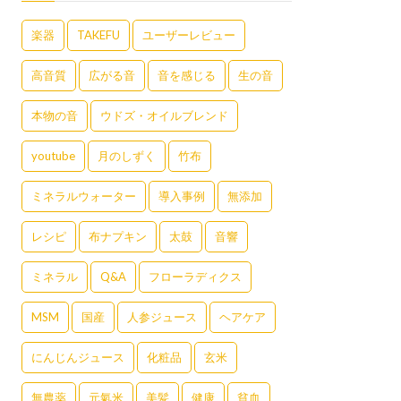
楽器
TAKEFU
ユーザーレビュー
高音質
広がる音
音を感じる
生の音
本物の音
ウドズ・オイルブレンド
youtube
月のしずく
竹布
ミネラルウォーター
導入事例
無添加
レシピ
布ナプキン
太鼓
音響
ミネラル
Q&A
フローラディクス
MSM
国産
人参ジュース
ヘアケア
にんじんジュース
化粧品
玄米
無農薬
元氣米
美髪
健康
貧血