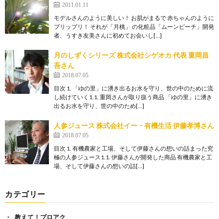
2011.01.11
モデルさんのように美しい！ お肌がまるで 赤ちゃんのように
プリップリ！ それが「月桃」 の化粧品「ムーンピーチ」開発
者、うすき友美さんに初めてお会いし[…]
月のしずくシリーズ 株式会社シゲオカ 代表 重岡昌
吾さん
2018.07.05
目次 1. 「ゆの里」に湧き出るお水を守り、世の中のために流
し続けていく1.1. 重岡さんが取り扱う商品 「ゆの里」に湧き
出るお水を守り、世の中のため[…]
人参ジュース 株式会社イー・有機生活 伊藤孝博さん
2018.07.05
目次 1. 有機農家と工場、そして伊藤さんの想いの詰まった究
極の人参ジュース1.1. 伊藤さんが開発した商品 有機農家と工
場、そして伊藤さんの想いの詰[…]
カテゴリー
教えて！プロアク