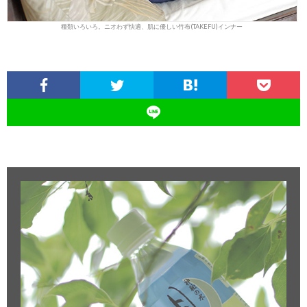
種類いろいろ。ニオわず快適、肌に優しい竹布(TAKEFU)インナー