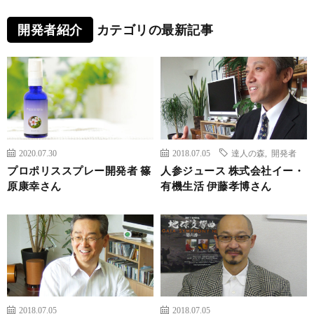
開発者紹介
カテゴリの最新記事
2020.07.30
2018.07.05
達人の森
,
開発者
プロポリススプレー開発者 篠
人参ジュース 株式会社イー・
原康幸さん
有機生活 伊藤孝博さん
2018.07.05
2018.07.05