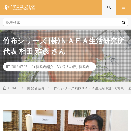
竹布シリーズ (株)ＮＡＦＡ生活研究所
代表 相田 雅彦 さん
2018.07.05
開発者紹介
達人の森
,
開発者
開発者紹介
竹布シリーズ (株)ＮＡＦＡ生活研究所 代表 相田 
HOME