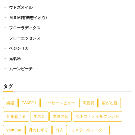
ウドズオイル
ＭＳＭ(有機態イオウ)
フローラディクス
フローエッセンス
ベジシリカ
元氣米
ムーンピーチ
タグ
楽器
TAKEFU
ユーザーレビュー
高音質
広がる音
音を感じる
生の音
本物の音
ウドズ・オイルブレンド
youtube
月のしずく
竹布
ミネラルウォーター