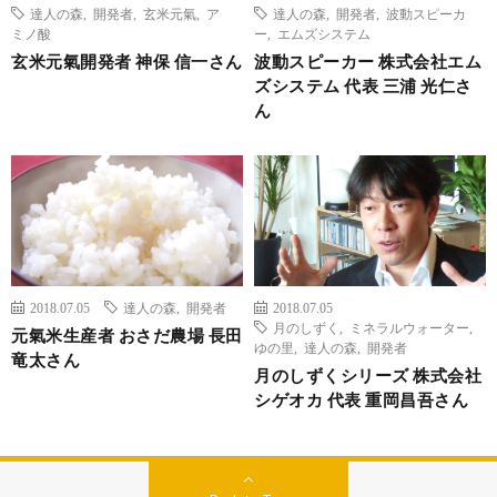
達人の森
,
開発者
,
玄米元氣
,
ア
達人の森
,
開発者
,
波動スピーカ
ミノ酸
ー
,
エムズシステム
玄米元氣開発者 神保 信一さん
波動スピーカー 株式会社エム
ズシステム 代表 三浦 光仁さ
ん
2018.07.05
達人の森
,
開発者
2018.07.05
月のしずく
,
ミネラルウォーター
,
元氣米生産者 おさだ農場 長田
ゆの里
,
達人の森
,
開発者
竜太さん
月のしずくシリーズ 株式会社
シゲオカ 代表 重岡昌吾さん