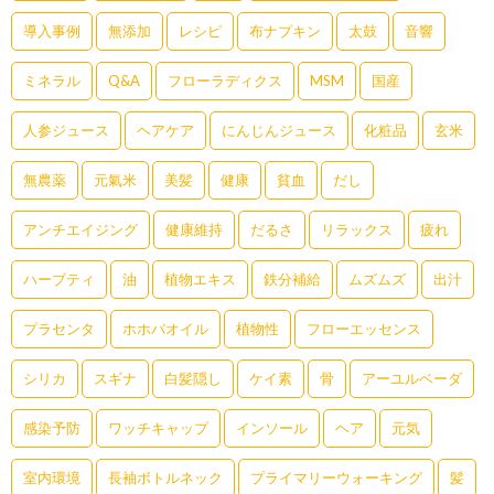
導入事例
無添加
レシピ
布ナプキン
太鼓
音響
ミネラル
Q&A
フローラディクス
MSM
国産
人参ジュース
ヘアケア
にんじんジュース
化粧品
玄米
無農薬
元氣米
美髪
健康
貧血
だし
アンチエイジング
健康維持
だるさ
リラックス
疲れ
ハーブティ
油
植物エキス
鉄分補給
ムズムズ
出汁
プラセンタ
ホホバオイル
植物性
フローエッセンス
シリカ
スギナ
白髪隠し
ケイ素
骨
アーユルベーダ
感染予防
ワッチキャップ
インソール
ヘア
元気
室内環境
長袖ボトルネック
プライマリーウォーキング
髪