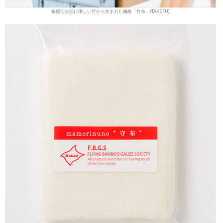
敏感なお肌に優しい竹から生まれた繊維「竹布」(TAKEFU)