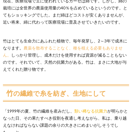
現在、医療現場で主に使われているガーゼは綿です。しかし、綿の
栽培には全世界の農薬使用量の40％を占めているというのです。と
てもショッキングでした。まだ綿ほどコストが安くありませんが、
近い将来、綿に代わって医療現場に普及させていきたいのです。
竹はとても生命力にあふれた植物で、毎年発芽し、2～3年で成木に
なります。
農薬を散布することなく、種を植える必要もありませ
ん。
しっかり管理し、成木だけを使用すれば資源が減ることもない
のです。それでいて、天然の抗菌力がある。竹は、まさに大地が与
えてくれた贈り物です。
竹の繊維で糸を紡ぎ、生地にして
「1999年の夏、竹の繊維を産みだし、
類い稀なる抗菌力
が明らかと
なった日、その果たすべき役割を夜通し考えながら、私は、乗り越
えなければならない課題の余りの大きさにめまいがしそうでし