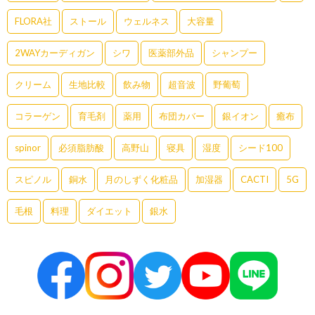
FLORA社
ストール
ウェルネス
大容量
2WAYカーディガン
シワ
医薬部外品
シャンプー
クリーム
生地比較
飲み物
超音波
野葡萄
コラーゲン
育毛剤
薬用
布団カバー
銀イオン
癒布
spinor
必須脂肪酸
高野山
寝具
湿度
シード100
スピノル
銅水
月のしずく化粧品
加湿器
CACTI
5G
毛根
料理
ダイエット
銀水